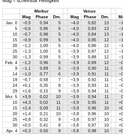
Mag = scheinbar Helligkeit
Merkur
Venus
Mars
Mag
Phase
Dm.
Mag
Phase
Dm.
Mag
Jan. 0
−0,5
0,94
5
−4,0
0,82
13
−1,3
5
−0,6
0,96
5
−4,0
0,83
13
−1,4
10
−0,7
0,98
5
−4,0
0,84
13
−1,4
15
−0,9
0,99
5
−4,0
0,85
12
−1,4
20
−1,2
1,00
5
−4,0
0,86
12
−1,3
25
−1,3
1,00
5
−3,9
0,87
12
−1,2
30
−1,3
0,99
5
−3,9
0,88
12
−1,0
Feb. 4
−1,2
0,96
5
−3,9
0,89
12
−0,9
9
−1,1
0,89
5
−3,9
0,90
11
−0,7
14
−1,0
0,77
6
−3,9
0,91
11
−0,6
19
−0,7
0,58
7
−3,9
0,92
11
−0,5
24
+0,1
0,35
8
−3,9
0,93
11
−0,3
29
+1,6
0,15
9
−3,9
0,94
11
−0,2
Mrz. 5
+3,9
0,02
10
−3,9
0,94
11
0,0
10
+4,3
0,02
11
−3,9
0,95
11
+0,1
15
+2,4
0,09
11
−3,9
0,96
10
+0,2
20
+1,4
0,21
10
−3,8
0,96
10
+0,3
25
+0,8
0,32
9
−3,8
0,97
10
+0,4
30
+0,5
0,41
8
−3,8
0,97
10
+0,5
Apr. 4
+0,3
0,50
8
−3,8
0,98
10
+0,6