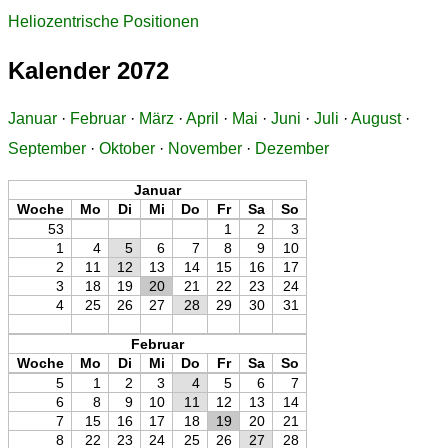
Heliozentrische Positionen
Kalender 2072
Januar
·
Februar
·
März
·
April
·
Mai
·
Juni
·
Juli
·
August
·
September
·
Oktober
·
November
·
Dezember
Januar
Woche
Mo
Di
Mi
Do
Fr
Sa
So
53
1
2
3
1
4
5
6
7
8
9
10
2
11
12
13
14
15
16
17
3
18
19
20
21
22
23
24
4
25
26
27
28
29
30
31
Februar
Woche
Mo
Di
Mi
Do
Fr
Sa
So
5
1
2
3
4
5
6
7
6
8
9
10
11
12
13
14
7
15
16
17
18
19
20
21
8
22
23
24
25
26
27
28