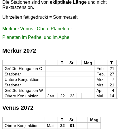
Die Stationen sind von
ekliptikale Länge
und nicht
Rektaszension.
Uhrzeiten fett gedruckt = Sommerzeit
Merkur
·
Venus
·
Obere Planeten
·
Planeten im Perihel und im Aphel
Merkur 2072
T.
St.
Mag
T.
St.
Größte Elongation O
Feb.
21
00
Stationär
Feb.
27
13
Untere Konjunktion
Mrz.
7
17
Stationär
Mrz.
21
03
Größte Elongation W
Apr.
4
06
Obere Konjunktion
Jan.
22
23
Mai
14
21
Venus 2072
T.
St.
Mag
Obere Konjunktion
Mai
22
01