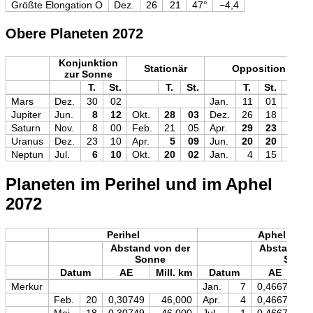
Größte Elongation O
Dez.
26
21
47°
−4,4
Obere Planeten 2072
Konjunktion
Stationär
Opposition
zur Sonne
T.
St.
T.
St.
T.
St.
Mag
Mars
Dez.
30
02
Jan.
11
01
−1,4
Jupiter
Jun.
8
12
Okt.
28
03
Dez.
26
18
−2,7
Saturn
Nov.
8
00
Feb.
21
05
Apr.
29
23
+0,1
Uranus
Dez.
23
10
Apr.
5
09
Jun.
20
20
+5,5
Neptun
Jul.
6
10
Okt.
20
02
Jan.
4
15
+7,8
Planeten im Perihel und im Aphel
2072
Perihel
Aphel
Abstand von der
Abstand vo
Sonne
Sonn
Datum
AE
Mill. km
Datum
AE
M
Merkur
Jan.
7
0,46671
Feb.
20
0,30749
46,000
Apr.
4
0,46671