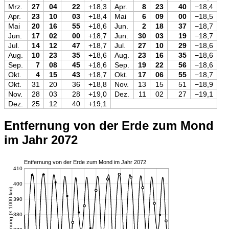
Mrz.
27
04
22
+18,3
Apr.
8
23
40
−18,4
Apr.
23
10
03
+18,4
Mai
6
09
00
−18,5
Mai
20
16
55
+18,6
Jun.
2
18
37
−18,7
Jun.
17
02
00
+18,7
Jun.
30
03
19
−18,7
Jul.
14
12
47
+18,7
Jul.
27
10
29
−18,6
Aug.
10
23
35
+18,6
Aug.
23
16
35
−18,6
Sep.
7
08
45
+18,6
Sep.
19
22
56
−18,6
Okt.
4
15
43
+18,7
Okt.
17
06
55
−18,7
Okt.
31
20
36
+18,8
Nov.
13
15
51
−18,9
Nov.
28
03
28
+19,0
Dez.
11
02
27
−19,1
Dez.
25
12
40
+19,1
Entfernung von der Erde zum Mond
im Jahr 2072