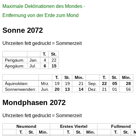
Maximale Deklinationen des Mondes
·
Entfernung von der Erde zum Mond
Sonne 2072
Uhrzeiten fett gedruckt = Sommerzeit
T.
St.
Perigäum:
Jan.
4
22
Apogäum:
Jul.
6
15
T.
St.
Min.
T.
St.
Min.
Äquinoktien:
Mrz.
19
19
21
Sep.
22
05
28
Sonnenwenden:
Jun.
20
13
14
Dez.
21
01
56
Mondphasen 2072
Uhrzeiten fett gedruckt = Sommerzeit
Neumond
Erstes Viertel
Fullmond
T.
St.
Min.
T.
St.
Min.
T.
St.
M