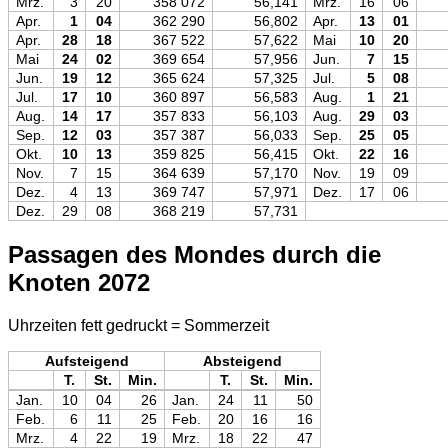
Mrz.
3
20
358 072
56,141
Mrz.
16
06
Apr.
1
04
362 290
56,802
Apr.
13
01
Apr.
28
18
367 522
57,622
Mai
10
20
Mai
24
02
369 654
57,956
Jun.
7
15
Jun.
19
12
365 624
57,325
Jul.
5
08
Jul.
17
10
360 897
56,583
Aug.
1
21
Aug.
14
17
357 833
56,103
Aug.
29
03
Sep.
12
03
357 387
56,033
Sep.
25
05
Okt.
10
13
359 825
56,415
Okt.
22
16
Nov.
7
15
364 639
57,170
Nov.
19
09
Dez.
4
13
369 747
57,971
Dez.
17
06
Dez.
29
08
368 219
57,731
Passagen des Mondes durch die
Knoten 2072
Uhrzeiten fett gedruckt = Sommerzeit
Aufsteigend
Absteigend
T.
St.
Min.
T.
St.
Min.
Jan.
10
04
26
Jan.
24
11
50
Feb.
6
11
25
Feb.
20
16
16
Mrz.
4
22
19
Mrz.
18
22
47