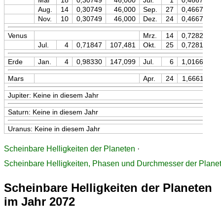
Mai
18
0,30749
46,000
Jul.
1
0,46671
Aug.
14
0,30749
46,000
Sep.
27
0,46671
Nov.
10
0,30749
46,000
Dez.
24
0,46671
Venus
Mrz.
14
0,72820
1
Jul.
4
0,71847
107,481
Okt.
25
0,72819
1
Erde
Jan.
4
0,98330
147,099
Jul.
6
1,01665
1
Mars
Apr.
24
1,66611
2
Jupiter: Keine in diesem Jahr
Saturn: Keine in diesem Jahr
Uranus: Keine in diesem Jahr
Scheinbare Helligkeiten der Planeten
·
Scheinbare Helligkeiten, Phasen und Durchmesser der Plane
Scheinbare Helligkeiten der Planeten
im Jahr 2072