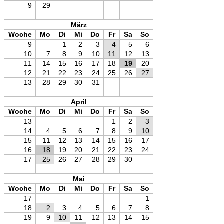
9
29
März
Woche
Mo
Di
Mi
Do
Fr
Sa
So
9
1
2
3
4
5
6
10
7
8
9
10
11
12
13
11
14
15
16
17
18
19
20
12
21
22
23
24
25
26
27
13
28
29
30
31
April
Woche
Mo
Di
Mi
Do
Fr
Sa
So
13
1
2
3
14
4
5
6
7
8
9
10
15
11
12
13
14
15
16
17
16
18
19
20
21
22
23
24
17
25
26
27
28
29
30
Mai
Woche
Mo
Di
Mi
Do
Fr
Sa
So
17
1
18
2
3
4
5
6
7
8
19
9
10
11
12
13
14
15