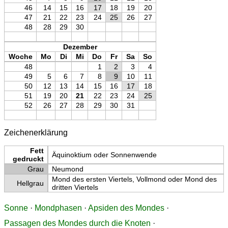
46
14
15
16
17
18
19
20
47
21
22
23
24
25
26
27
48
28
29
30
Dezember
Woche
Mo
Di
Mi
Do
Fr
Sa
So
48
1
2
3
4
49
5
6
7
8
9
10
11
50
12
13
14
15
16
17
18
51
19
20
21
22
23
24
25
52
26
27
28
29
30
31
Zeichenerklärung
Fett
Äquinoktium oder Sonnenwende
gedruckt
Grau
Neumond
Mond des ersten Viertels, Vollmond oder Mond des
Hellgrau
dritten Viertels
Sonne
·
Mondphasen
·
Apsiden des Mondes
·
Passagen des Mondes durch die Knoten
·