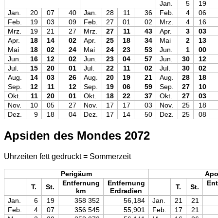
Jan.
5
19
Jan.
20
07
40
Jan.
28
11
36
Feb.
4
06
Feb.
19
03
09
Feb.
27
01
02
Mrz.
4
16
Mrz.
19
21
27
Mrz.
27
11
43
Apr.
3
03
Apr.
18
14
02
Apr.
25
18
34
Mai
2
13
Mai
18
02
24
Mai
24
23
53
Jun.
1
00
Jun.
16
12
02
Jun.
23
04
57
Jun.
30
12
Jul.
15
20
01
Jul.
22
11
02
Jul.
30
02
Aug.
14
03
26
Aug.
20
19
21
Aug.
28
18
Sep.
12
11
12
Sep.
19
06
59
Sep.
27
10
Okt.
11
20
01
Okt.
18
22
37
Okt.
27
03
Nov.
10
05
27
Nov.
17
17
03
Nov.
25
18
Dez.
9
18
04
Dez.
17
14
50
Dez.
25
08
Apsiden des Mondes 2072
Uhrzeiten fett gedruckt = Sommerzeit
Perigäum
Ap
Entfernung
Entfernung
Ent
T.
St.
T.
St.
km
Erdradien
Jan.
6
19
358 352
56,184
Jan.
21
21
Feb.
4
07
356 545
55,901
Feb.
17
21