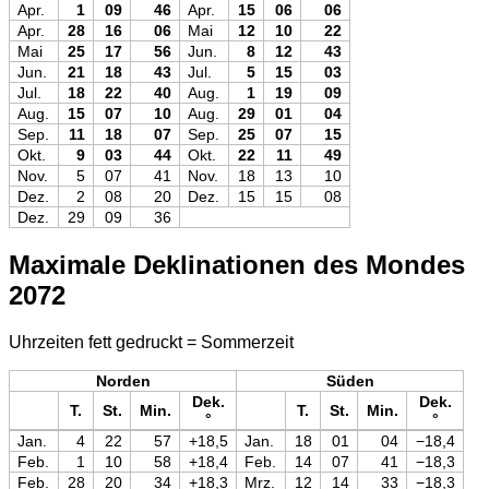
Apr.
1
09
46
Apr.
15
06
06
Apr.
28
16
06
Mai
12
10
22
Mai
25
17
56
Jun.
8
12
43
Jun.
21
18
43
Jul.
5
15
03
Jul.
18
22
40
Aug.
1
19
09
Aug.
15
07
10
Aug.
29
01
04
Sep.
11
18
07
Sep.
25
07
15
Okt.
9
03
44
Okt.
22
11
49
Nov.
5
07
41
Nov.
18
13
10
Dez.
2
08
20
Dez.
15
15
08
Dez.
29
09
36
Maximale Deklinationen des Mondes
2072
Uhrzeiten fett gedruckt = Sommerzeit
Norden
Süden
Dek.
Dek.
T.
St.
Min.
T.
St.
Min.
°
°
Jan.
4
22
57
+18,5
Jan.
18
01
04
−18,4
Feb.
1
10
58
+18,4
Feb.
14
07
41
−18,3
Feb.
28
20
34
+18,3
Mrz.
12
14
33
−18,3