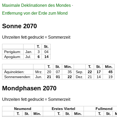
Maximale Deklinationen des Mondes
·
Entfernung von der Erde zum Mond
Sonne 2070
Uhrzeiten fett gedruckt = Sommerzeit
T.
St.
Perigäum:
Jan.
3
04
Apogäum:
Jul.
6
14
T.
St.
Min.
T.
St.
Min.
Äquinoktien:
Mrz.
20
07
35
Sep.
22
17
45
Sonnenwenden:
Jun.
21
01
22
Dez.
21
14
19
Mondphasen 2070
Uhrzeiten fett gedruckt = Sommerzeit
Neumond
Erstes Viertel
Fullmond
T.
St.
Min.
T.
St.
Min.
T.
St.
M