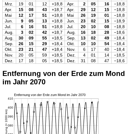
Mrz.
19
01
12
+18,8
Apr.
2
05
16
−18,8
Apr.
15
08
43
+18,7
Apr.
29
12
15
−18,8
Mai
12
17
51
+18,8
Mai
26
19
01
−18,8
Jun.
9
05
13
+18,8
Jun.
23
02
15
−18,9
Jul.
6
16
51
+18,8
Jul.
20
10
08
−18,8
Aug.
3
02
42
+18,7
Aug.
16
18
28
−18,6
Aug.
30
09
55
+18,5
Sep.
13
02
49
−18,4
Sep.
26
15
29
+18,4
Okt.
10
10
54
−18,4
Okt.
23
21
47
+18,4
Nov.
6
17
40
−18,4
Nov.
20
05
59
+18,5
Dez.
4
01
14
−18,5
Dez.
17
18
05
+18,5
Dez.
31
08
47
−18,6
Entfernung von der Erde zum Mond
im Jahr 2070