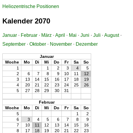
Heliozentrische Positionen
Kalender 2070
Januar
·
Februar
·
März
·
April
·
Mai
·
Juni
·
Juli
·
August
·
September
·
Oktober
·
November
·
Dezember
Januar
Woche
Mo
Di
Mi
Do
Fr
Sa
So
1
1
2
3
4
5
2
6
7
8
9
10
11
12
3
13
14
15
16
17
18
19
4
20
21
22
23
24
25
26
5
27
28
29
30
31
Februar
Woche
Mo
Di
Mi
Do
Fr
Sa
So
5
1
2
6
3
4
5
6
7
8
9
7
10
11
12
13
14
15
16
8
17
18
19
20
21
22
23