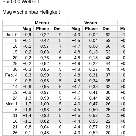
Für 0:00 Weltzeit
Mag = scheinbar Helligkeit
Merkur
Venus
Mars
Mag
Phase
Dm.
Mag
Phase
Dm.
Mag
Jan. 0
+0,9
0,22
9
−4,3
0,02
62
−1,1
5
+0,1
0,42
8
−4,5
0,04
59
−0,9
10
−0,2
0,57
7
−4,7
0,08
56
−0,8
15
−0,2
0,68
6
−4,8
0,13
52
−0,6
20
−0,2
0,76
6
−4,8
0,18
48
−0,5
25
−0,2
0,82
6
−4,9
0,22
44
−0,3
30
−0,3
0,86
5
−4,8
0,27
40
−0,2
Feb. 4
−0,3
0,90
5
−4,8
0,31
37
−0,1
9
−0,5
0,93
5
−4,8
0,34
35
+0,1
14
−0,6
0,95
5
−4,7
0,38
32
+0,2
19
−0,9
0,97
5
−4,7
0,41
30
+0,3
24
−1,3
0,99
5
−4,6
0,44
28
+0,4
Mrz. 1
−1,7
1,00
5
−4,6
0,47
26
+0,5
6
−1,6
0,98
5
−4,5
0,50
25
+0,6
11
−1,4
0,93
5
−4,5
0,52
23
+0,7
16
−1,1
0,82
6
−4,4
0,55
22
+0,8
21
−0,8
0,64
6
−4,4
0,57
21
+0,9
26
−0,1
0,43
7
−4,3
0,59
20
+0,9