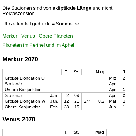
Die Stationen sind von
ekliptikale Länge
und nicht
Rektaszension.
Uhrzeiten fett gedruckt = Sommerzeit
Merkur
·
Venus
·
Obere Planeten
·
Planeten im Perihel und im Aphel
Merkur 2070
T.
St.
Mag
T.
St
Größte Elongation O
Mrz.
26
0
Stationär
Apr.
3
0
Untere Konjunktion
Apr.
13
0
Stationär
Jan.
2
09
Apr.
26
2
Größte Elongation W
Jan.
12
21
24°
−0,2
Mai
11
0
Obere Konjunktion
Feb.
28
15
Jun.
15
2
Venus 2070
T.
St.
Mag