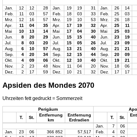
Jan.
12
12
28
Jan.
19
19
31
Jan.
26
14
Feb.
11
03
57
Feb.
18
03
33
Feb.
25
03
Mrz.
12
16
57
Mrz.
19
10
53
Mrz.
26
18
Apr.
11
04
35
Apr.
17
19
32
Apr.
25
11
Mai
10
13
14
Mai
17
04
30
Mai
25
03
Jun.
8
20
29
Jun.
15
15
40
Jun.
23
19
Jul.
8
03
20
Jul.
15
05
26
Jul.
23
09
Aug.
6
10
57
Aug.
13
21
40
Aug.
21
21
Sep.
4
20
34
Sep.
12
15
44
Sep.
20
09
Okt.
4
09
06
Okt.
12
10
40
Okt.
19
21
Nov.
2
23
48
Nov.
11
04
20
Nov.
18
06
Dez.
2
17
59
Dez.
10
21
32
Dez.
17
17
Apsiden des Mondes 2070
Uhrzeiten fett gedruckt = Sommerzeit
Perigäum
Ap
Entfernung
Entfernung
Ent
T.
St.
T.
St.
km
Erdradien
Jan.
7
06
Jan.
23
06
366 852
57,517
Feb.
4
02