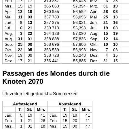
Feb.
17
17
370 237
58,048
Mrz.
3
23
Mrz.
15
19
366 069
57,394
Mrz.
31
19
Apr.
12
19
360 955
56,592
Apr.
28
08
Mai
11
03
357 789
56,096
Mai
25
13
Jun.
8
13
357 375
56,031
Jun.
21
16
Jul.
6
21
359 713
56,398
Jul.
19
03
Aug.
3
22
364 128
57,090
Aug.
15
19
Aug.
31
01
368 888
57,836
Sep.
12
14
Sep.
25
00
368 696
57,806
Okt.
10
10
Okt.
22
05
363 539
56,998
Nov.
7
03
Nov.
19
09
358 728
56,243
Dez.
4
15
Dez.
17
21
356 441
55,885
Dez.
31
15
Passagen des Mondes durch die
Knoten 2070
Uhrzeiten fett gedruckt = Sommerzeit
Aufsteigend
Absteigend
T.
St.
Min.
T.
St.
Min.
Jan.
5
19
41
Jan.
19
19
41
Feb.
1
21
26
Feb.
15
20
11
Mrz.
1
01
18
Mrz.
15
00
47