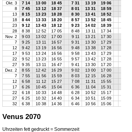
Okt. 3
7 14
13 00
18 45
7 31
13 19
19 06
7 28
8
7 45
13 12
18 37
8 01
13 31
18 59
8 00
13
8 15
13 23
18 28
8 30
13 41
18 52
8 31
18
8 44
13 33
18 20
8 57
13 52
18 45
9 01
23
9 12
13 43
18 12
9 23
14 02
18 39
9 29
28
8 38
12 52
17 05
8 48
13 11
17 34
8 57
Nov. 2
9 03
13 02
17 00
9 11
13 21
17 30
9 22
7
9 25
13 11
16 57
9 31
13 30
17 29
9 45
12
9 42
13 19
16 56
9 48
13 38
17 28
10 03
17
9 53
13 24
16 56
9 58
13 43
17 29
10 13
22
9 52
13 23
16 55
9 57
13 42
17 28
10 13
27
9 35
13 11
16 47
9 41
13 30
17 20
9 55
Dez. 2
8 55
12 42
16 29
9 02
13 00
17 00
9 15
7
7 55
11 56
15 59
8 03
12 15
16 28
8 14
12
6 58
11 12
15 27
7 08
11 31
15 55
7 16
17
6 26
10 45
15 04
6 36
11 04
15 31
6 44
22
6 18
10 33
14 48
6 28
10 52
15 17
6 36
27
6 25
10 32
14 40
6 34
10 51
15 09
6 43
32
6 38
10 38
14 36
6 46
10 56
15 06
6 57
Venus 2070
Uhrzeiten fett gedruckt = Sommerzeit