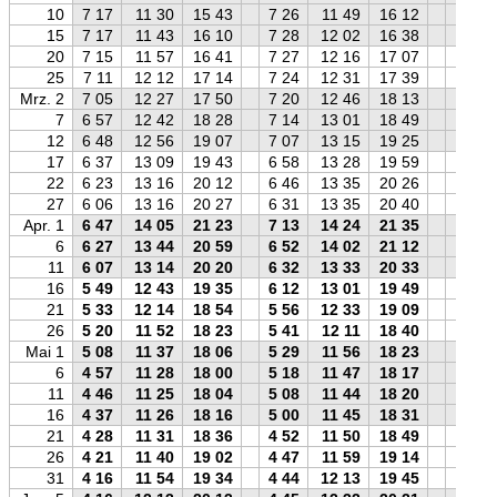
10
7 17
11 30
15 43
7 26
11 49
16 12
7 35
15
7 17
11 43
16 10
7 28
12 02
16 38
7 35
20
7 15
11 57
16 41
7 27
12 16
17 07
7 32
25
7 11
12 12
17 14
7 24
12 31
17 39
7 27
Mrz. 2
7 05
12 27
17 50
7 20
12 46
18 13
7 20
7
6 57
12 42
18 28
7 14
13 01
18 49
7 11
12
6 48
12 56
19 07
7 07
13 15
19 25
7 01
17
6 37
13 09
19 43
6 58
13 28
19 59
6 49
22
6 23
13 16
20 12
6 46
13 35
20 26
6 34
27
6 06
13 16
20 27
6 31
13 35
20 40
6 17
Apr. 1
6 47
14 05
21 23
7 13
14 24
21 35
6 58
6
6 27
13 44
20 59
6 52
14 02
21 12
6 37
11
6 07
13 14
20 20
6 32
13 33
20 33
6 18
16
5 49
12 43
19 35
6 12
13 01
19 49
6 00
21
5 33
12 14
18 54
5 56
12 33
19 09
5 45
26
5 20
11 52
18 23
5 41
12 11
18 40
5 32
Mai 1
5 08
11 37
18 06
5 29
11 56
18 23
5 20
6
4 57
11 28
18 00
5 18
11 47
18 17
5 09
11
4 46
11 25
18 04
5 08
11 44
18 20
4 58
16
4 37
11 26
18 16
5 00
11 45
18 31
4 48
21
4 28
11 31
18 36
4 52
11 50
18 49
4 39
26
4 21
11 40
19 02
4 47
11 59
19 14
4 32
31
4 16
11 54
19 34
4 44
12 13
19 45
4 26