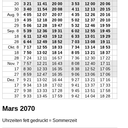
20
3 21
11 41
20 00
3 53
12 00
20 06
3 29
30
3 40
11 54
20 08
4 11
12 13
20 15
3 48
Aug. 9
4 05
12 07
20 07
4 35
12 26
20 16
4 13
19
4 35
12 18
20 00
5 02
12 37
20 10
4 44
29
5 06
12 28
19 47
5 32
12 46
19 59
5 17
Sep. 8
5 39
12 36
19 31
6 02
12 55
19 45
5 50
18
6 11
12 43
19 12
6 33
13 01
19 29
6 24
28
6 44
12 49
18 52
7 03
13 08
19 11
6 57
Okt. 8
7 17
12 55
18 33
7 34
13 14
18 53
7 31
18
7 50
13 02
18 14
8 05
13 21
18 37
8 05
28
7 24
12 11
16 57
7 36
12 30
17 22
7 40
Nov. 7
7 57
12 21
16 43
8 08
12 40
17 11
8 15
17
8 30
12 33
16 35
8 38
12 52
17 05
8 49
27
8 59
12 47
16 35
9 06
13 06
17 06
9 19
Dez. 7
9 21
13 02
16 44
9 27
13 21
17 16
9 41
17
9 34
13 18
17 02
9 41
13 37
17 33
9 54
27
9 38
13 33
17 28
9 45
13 51
17 58
9 57
37
9 33
13 45
17 59
9 42
14 04
18 28
9 51
Mars 2070
Uhrzeiten fett gedruckt = Sommerzeit