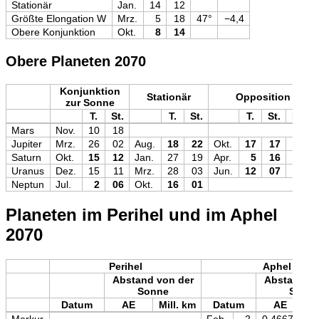
Stationär
Jan.
14
12
Größte Elongation W
Mrz.
5
18
47°
−4,4
Obere Konjunktion
Okt.
8
14
Obere Planeten 2070
Konjunktion
Stationär
Opposition
zur Sonne
T.
St.
T.
St.
T.
St.
Mag
Mars
Nov.
10
18
Jupiter
Mrz.
26
02
Aug.
18
22
Okt.
17
17
−2,9
Saturn
Okt.
15
12
Jan.
27
19
Apr.
5
16
+0,3
Uranus
Dez.
15
11
Mrz.
28
03
Jun.
12
07
+5,5
Neptun
Jul.
2
06
Okt.
16
01
Planeten im Perihel und im Aphel
2070
Perihel
Aphel
Abstand von der
Abstand vo
Sonne
Sonn
Datum
AE
Mill. km
Datum
AE
M