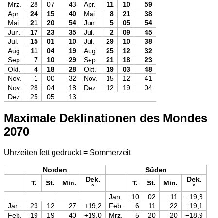
Mrz.
28
07
43
Apr.
11
10
59
Apr.
24
15
40
Mai
8
21
38
Mai
21
20
54
Jun.
5
05
54
Jun.
17
23
35
Jul.
2
09
45
Jul.
15
01
10
Jul.
29
10
38
Aug.
11
04
19
Aug.
25
12
32
Sep.
7
10
29
Sep.
21
18
23
Okt.
4
18
28
Okt.
19
03
48
Nov.
1
00
32
Nov.
15
12
41
Nov.
28
04
18
Dez.
12
19
04
Dez.
25
05
13
Maximale Deklinationen des Mondes
2070
Uhrzeiten fett gedruckt = Sommerzeit
Norden
Süden
Dek.
Dek.
T.
St.
Min.
T.
St.
Min.
°
°
Jan.
10
02
11
−19,3
Jan.
23
12
27
+19,2
Feb.
6
11
22
−19,1
Feb.
19
19
40
+19,0
Mrz.
5
20
20
−18,9