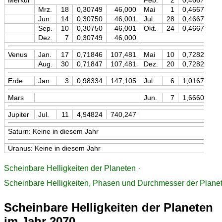
Merkur
Feb.
2
0,46670
Mrz.
18
0,30749
46,000
Mai
1
0,46670
Jun.
14
0,30750
46,001
Jul.
28
0,46670
Sep.
10
0,30750
46,001
Okt.
24
0,46670
Dez.
7
0,30749
46,000
Venus
Jan.
17
0,71846
107,481
Mai
10
0,72820
1
Aug.
30
0,71847
107,481
Dez.
20
0,72820
1
Erde
Jan.
3
0,98334
147,105
Jul.
6
1,01671
1
Mars
Jun.
7
1,66600
2
Jupiter
Jul.
11
4,94824
740,247
Saturn: Keine in diesem Jahr
Uranus: Keine in diesem Jahr
Scheinbare Helligkeiten der Planeten
·
Scheinbare Helligkeiten, Phasen und Durchmesser der Plane
Scheinbare Helligkeiten der Planeten
im Jahr 2070