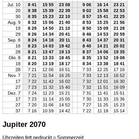
Jul. 10
8 41
15 55
23 08
9 06
16 14
23 21
20
8 38
15 39
22 39
9 02
15 58
22 53
30
8 35
15 23
22 10
8 57
15 41
22 25
Aug. 9
8 32
15 06
21 40
8 53
15 25
21 56
19
8 29
14 50
21 10
8 50
15 09
21 28
29
8 26
14 34
20 41
8 46
14 53
20 59
Sep. 8
8 24
14 18
20 11
8 43
14 37
20 31
18
8 23
14 03
19 42
8 40
14 21
20 02
28
8 21
13 47
19 13
8 37
14 06
19 35
Okt. 8
8 21
13 33
18 45
8 35
13 52
19 08
18
8 20
13 19
18 17
8 34
13 38
18 41
28
7 21
12 06
16 51
7 33
12 25
17 16
Nov. 7
7 21
11 54
16 25
7 33
12 13
16 52
17
7 22
11 42
16 02
7 32
12 01
16 30
27
7 23
11 32
15 40
7 32
11 51
16 09
Dez. 7
7 24
11 23
15 21
7 31
11 41
15 51
17
7 23
11 14
15 05
7 30
11 33
15 36
27
7 20
11 06
14 52
7 27
11 25
15 23
37
7 16
10 59
14 42
7 22
11 18
15 14
Jupiter 2070
Uhrzeiten fett gedruckt = Sommerzeit