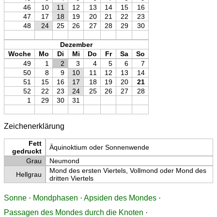
46
10
11
12
13
14
15
16
47
17
18
19
20
21
22
23
48
24
25
26
27
28
29
30
Dezember
Woche
Mo
Di
Mi
Do
Fr
Sa
So
49
1
2
3
4
5
6
7
50
8
9
10
11
12
13
14
51
15
16
17
18
19
20
21
52
22
23
24
25
26
27
28
1
29
30
31
Zeichenerklärung
Fett
Äquinoktium oder Sonnenwende
gedruckt
Grau
Neumond
Mond des ersten Viertels, Vollmond oder Mond des
Hellgrau
dritten Viertels
Sonne
·
Mondphasen
·
Apsiden des Mondes
·
Passagen des Mondes durch die Knoten
·