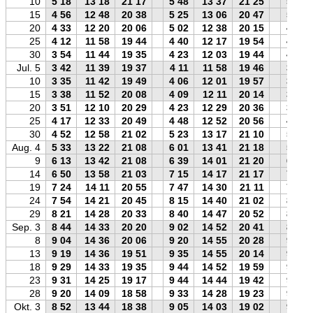
10
5 18
13 18
21 17
5 48
13 37
21 25
5 27
15
4 56
12 48
20 38
5 25
13 06
20 47
5 05
20
4 33
12 20
20 06
5 02
12 38
20 15
4 42
25
4 12
11 58
19 44
4 40
12 17
19 54
4 21
30
3 54
11 44
19 35
4 23
12 03
19 44
4 03
Jul. 5
3 42
11 39
19 37
4 11
11 58
19 46
3 50
10
3 35
11 42
19 49
4 06
12 01
19 57
3 44
15
3 38
11 52
20 08
4 09
12 11
20 14
3 46
20
3 51
12 10
20 29
4 23
12 29
20 36
3 59
25
4 17
12 33
20 49
4 48
12 52
20 56
4 25
30
4 52
12 58
21 02
5 23
13 17
21 10
5 01
Aug. 4
5 33
13 22
21 08
6 01
13 41
21 18
5 42
9
6 13
13 42
21 08
6 39
14 01
21 20
6 23
14
6 50
13 58
21 03
7 15
14 17
21 17
7 01
19
7 24
14 11
20 55
7 47
14 30
21 11
7 36
24
7 54
14 21
20 45
8 15
14 40
21 02
8 07
29
8 21
14 28
20 33
8 40
14 47
20 52
8 34
Sep. 3
8 44
14 33
20 20
9 02
14 52
20 41
8 58
8
9 04
14 36
20 06
9 20
14 55
20 28
9 18
13
9 19
14 36
19 51
9 35
14 55
20 14
9 35
18
9 29
14 33
19 35
9 44
14 52
19 59
9 45
23
9 31
14 25
19 17
9 44
14 44
19 42
9 48
28
9 20
14 09
18 58
9 33
14 28
19 23
9 37
Okt. 3
8 52
13 44
18 38
9 05
14 03
19 02
9 08