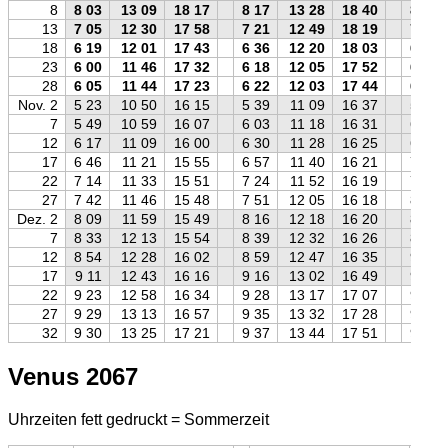
8
8 03
13 09
18 17
8 17
13 28
18 40
8 18
13
7 05
12 30
17 58
7 21
12 49
18 19
7 20
18
6 19
12 01
17 43
6 36
12 20
18 03
6 33
23
6 00
11 46
17 32
6 18
12 05
17 52
6 14
28
6 05
11 44
17 23
6 22
12 03
17 44
6 19
Nov. 2
5 23
10 50
16 15
5 39
11 09
16 37
5 38
7
5 49
10 59
16 07
6 03
11 18
16 31
6 04
12
6 17
11 09
16 00
6 30
11 28
16 25
6 33
17
6 46
11 21
15 55
6 57
11 40
16 21
7 03
22
7 14
11 33
15 51
7 24
11 52
16 19
7 32
27
7 42
11 46
15 48
7 51
12 05
16 18
8 01
Dez. 2
8 09
11 59
15 49
8 16
12 18
16 20
8 28
7
8 33
12 13
15 54
8 39
12 32
16 26
8 53
12
8 54
12 28
16 02
8 59
12 47
16 35
9 14
17
9 11
12 43
16 16
9 16
13 02
16 49
9 31
22
9 23
12 58
16 34
9 28
13 17
17 07
9 43
27
9 29
13 13
16 57
9 35
13 32
17 28
9 49
32
9 30
13 25
17 21
9 37
13 44
17 51
9 49
Venus 2067
Uhrzeiten fett gedruckt = Sommerzeit