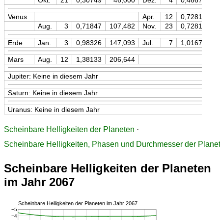
Okt.
21
0,30749
46,000
Dez.
4
0,46670
Venus
Apr.
12
0,72819
1
Aug.
3
0,71847
107,482
Nov.
23
0,72818
1
Erde
Jan.
3
0,98326
147,093
Jul.
7
1,01673
1
Mars
Aug.
12
1,38133
206,644
Jupiter: Keine in diesem Jahr
Saturn: Keine in diesem Jahr
Uranus: Keine in diesem Jahr
Scheinbare Helligkeiten der Planeten
·
Scheinbare Helligkeiten, Phasen und Durchmesser der Plane
Scheinbare Helligkeiten der Planeten
im Jahr 2067