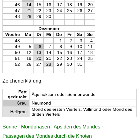
46
14
15
16
17
18
19
20
47
21
22
23
24
25
26
27
48
28
29
30
Dezember
Woche
Mo
Di
Mi
Do
Fr
Sa
So
48
1
2
3
4
49
5
6
7
8
9
10
11
50
12
13
14
15
16
17
18
51
19
20
21
22
23
24
25
52
26
27
28
29
30
31
Zeichenerklärung
Fett
Äquinoktium oder Sonnenwende
gedruckt
Grau
Neumond
Mond des ersten Viertels, Vollmond oder Mond des
Hellgrau
dritten Viertels
Sonne
·
Mondphasen
·
Apsiden des Mondes
·
Passagen des Mondes durch die Knoten
·