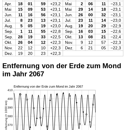
Apr.
18
01
59
+23,2
Mai
2
06
11
−23,1
Mai
15
09
53
+23,1
Mai
29
14
18
−23,1
Jun.
11
16
56
+23,1
Jun.
26
00
32
−23,1
Jul.
8
23
13
+23,1
Jul.
23
11
14
−23,0
Aug.
5
05
19
+23,0
Aug.
19
20
29
−22,9
Sep.
1
11
55
+22,8
Sep.
16
03
15
−22,6
Sep.
28
19
33
+22,5
Okt.
13
08
21
−22,4
Okt.
26
04
12
+22,3
Nov.
9
12
57
−22,3
Nov.
22
12
10
+22,3
Dez.
6
21
05
−22,3
Dez.
19
20
23
+22,3
Entfernung von der Erde zum Mond
im Jahr 2067