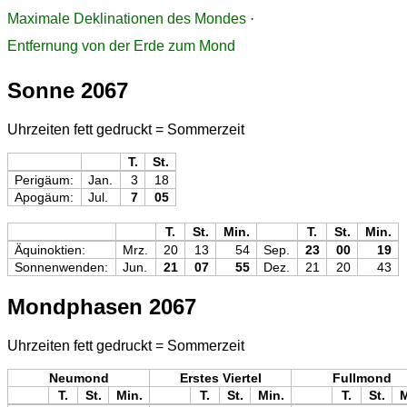
Maximale Deklinationen des Mondes
·
Entfernung von der Erde zum Mond
Sonne 2067
Uhrzeiten fett gedruckt = Sommerzeit
T.
St.
Perigäum:
Jan.
3
18
Apogäum:
Jul.
7
05
T.
St.
Min.
T.
St.
Min.
Äquinoktien:
Mrz.
20
13
54
Sep.
23
00
19
Sonnenwenden:
Jun.
21
07
55
Dez.
21
20
43
Mondphasen 2067
Uhrzeiten fett gedruckt = Sommerzeit
Neumond
Erstes Viertel
Fullmond
T.
St.
Min.
T.
St.
Min.
T.
St.
M