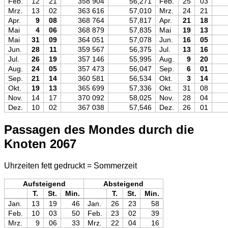
Feb.
12
21
358 904
56,271
Feb.
25
03
Mrz.
13
02
363 616
57,010
Mrz.
24
21
Apr.
9
08
368 764
57,817
Apr.
21
18
Mai
4
06
368 879
57,835
Mai
19
13
Mai
31
09
364 051
57,078
Jun.
16
05
Jun.
28
11
359 567
56,375
Jul.
13
16
Jul.
26
19
357 146
55,995
Aug.
9
20
Aug.
24
05
357 473
56,047
Sep.
6
01
Sep.
21
14
360 581
56,534
Okt.
3
14
Okt.
19
13
365 699
57,336
Okt.
31
08
Nov.
14
17
370 092
58,025
Nov.
28
04
Dez.
10
02
367 038
57,546
Dez.
26
01
Passagen des Mondes durch die
Knoten 2067
Uhrzeiten fett gedruckt = Sommerzeit
Aufsteigend
Absteigend
T.
St.
Min.
T.
St.
Min.
Jan.
13
19
46
Jan.
26
23
58
Feb.
10
03
50
Feb.
23
02
39
Mrz.
9
06
33
Mrz.
22
04
16