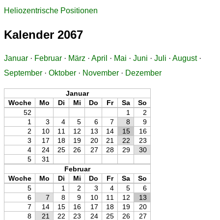
Heliozentrische Positionen
Kalender 2067
Januar
·
Februar
·
März
·
April
·
Mai
·
Juni
·
Juli
·
August
·
September
·
Oktober
·
November
·
Dezember
Januar
Woche
Mo
Di
Mi
Do
Fr
Sa
So
52
1
2
1
3
4
5
6
7
8
9
2
10
11
12
13
14
15
16
3
17
18
19
20
21
22
23
4
24
25
26
27
28
29
30
5
31
Februar
Woche
Mo
Di
Mi
Do
Fr
Sa
So
5
1
2
3
4
5
6
6
7
8
9
10
11
12
13
7
14
15
16
17
18
19
20
8
21
22
23
24
25
26
27