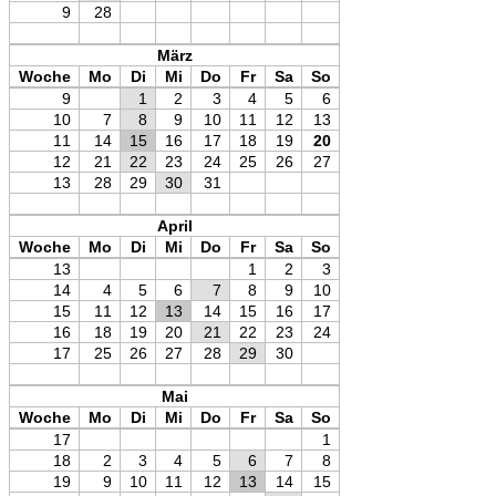
9
28
März
Woche
Mo
Di
Mi
Do
Fr
Sa
So
9
1
2
3
4
5
6
10
7
8
9
10
11
12
13
11
14
15
16
17
18
19
20
12
21
22
23
24
25
26
27
13
28
29
30
31
April
Woche
Mo
Di
Mi
Do
Fr
Sa
So
13
1
2
3
14
4
5
6
7
8
9
10
15
11
12
13
14
15
16
17
16
18
19
20
21
22
23
24
17
25
26
27
28
29
30
Mai
Woche
Mo
Di
Mi
Do
Fr
Sa
So
17
1
18
2
3
4
5
6
7
8
19
9
10
11
12
13
14
15