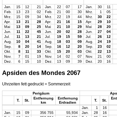
Jan.
15
12
21
Jan.
22
07
17
Jan.
30
11
Feb.
13
23
02
Feb.
21
00
30
Mrz.
1
05
Mrz.
15
09
34
Mrz.
22
19
44
Mrz.
30
22
Apr.
13
21
28
Apr.
21
16
15
Apr.
29
10
Mai
13
09
25
Mai
21
10
29
Mai
28
20
Jun.
11
22
45
Jun.
20
02
28
Jun.
27
04
Jul.
11
13
21
Jul.
19
15
59
Jul.
26
12
Aug.
10
04
41
Aug.
18
03
09
Aug.
24
19
Sep.
8
20
14
Sep.
16
12
20
Sep.
23
02
Okt.
8
11
33
Okt.
15
20
03
Okt.
22
13
Nov.
7
01
19
Nov.
14
02
07
Nov.
21
00
Dez.
6
15
10
Dez.
13
09
39
Dez.
20
16
Apsiden des Mondes 2067
Uhrzeiten fett gedruckt = Sommerzeit
Perigäum
Ap
Entfernung
Entfernung
Ent
T.
St.
T.
St.
km
Erdradien
Jan.
1
16
Jan.
15
09
356 755
55,934
Jan.
28
16