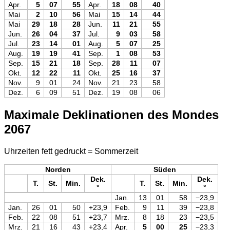
Apr.
5
07
55
Apr.
18
08
40
Mai
2
10
56
Mai
15
14
44
Mai
29
18
28
Jun.
11
21
55
Jun.
26
04
37
Jul.
9
03
58
Jul.
23
14
01
Aug.
5
07
25
Aug.
19
19
41
Sep.
1
08
53
Sep.
15
21
18
Sep.
28
11
07
Okt.
12
22
11
Okt.
25
16
37
Nov.
9
01
24
Nov.
21
23
58
Dez.
6
09
51
Dez.
19
08
06
Maximale Deklinationen des Mondes
2067
Uhrzeiten fett gedruckt = Sommerzeit
Norden
Süden
Dek.
Dek.
T.
St.
Min.
T.
St.
Min.
°
°
Jan.
13
01
58
−23,9
Jan.
26
01
50
+23,9
Feb.
9
11
39
−23,8
Feb.
22
08
51
+23,7
Mrz.
8
18
23
−23,5
Mrz.
21
16
43
+23,4
Apr.
5
00
25
−23,3