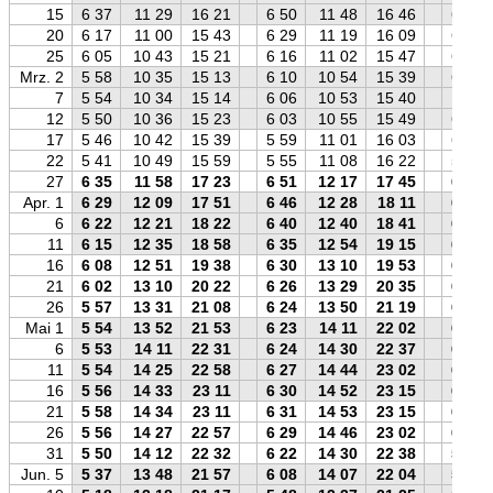
15
6 37
11 29
16 21
6 50
11 48
16 46
6 53
20
6 17
11 00
15 43
6 29
11 19
16 09
6 33
25
6 05
10 43
15 21
6 16
11 02
15 47
6 22
Mrz. 2
5 58
10 35
15 13
6 10
10 54
15 39
6 15
7
5 54
10 34
15 14
6 06
10 53
15 40
6 11
12
5 50
10 36
15 23
6 03
10 55
15 49
6 07
17
5 46
10 42
15 39
5 59
11 01
16 03
6 02
22
5 41
10 49
15 59
5 55
11 08
16 22
5 57
27
6 35
11 58
17 23
6 51
12 17
17 45
6 50
Apr. 1
6 29
12 09
17 51
6 46
12 28
18 11
6 43
6
6 22
12 21
18 22
6 40
12 40
18 41
6 35
11
6 15
12 35
18 58
6 35
12 54
19 15
6 28
16
6 08
12 51
19 38
6 30
13 10
19 53
6 20
21
6 02
13 10
20 22
6 26
13 29
20 35
6 13
26
5 57
13 31
21 08
6 24
13 50
21 19
6 07
Mai 1
5 54
13 52
21 53
6 23
14 11
22 02
6 03
6
5 53
14 11
22 31
6 24
14 30
22 37
6 01
11
5 54
14 25
22 58
6 27
14 44
23 02
6 01
16
5 56
14 33
23 11
6 30
14 52
23 15
6 03
21
5 58
14 34
23 11
6 31
14 53
23 15
6 04
26
5 56
14 27
22 57
6 29
14 46
23 02
6 03
31
5 50
14 12
22 32
6 22
14 30
22 38
5 57
Jun. 5
5 37
13 48
21 57
6 08
14 07
22 04
5 45