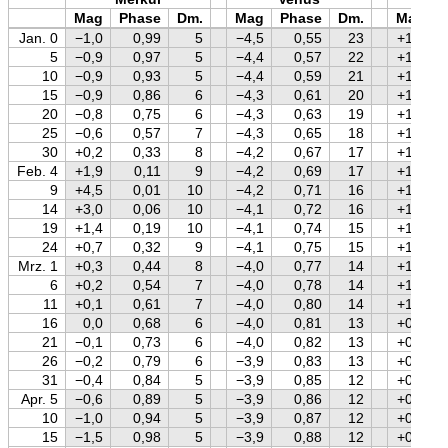
Mag
Phase
Dm.
Mag
Phase
Dm.
Mag
Jan. 0
−1,0
0,99
5
−4,5
0,55
23
+1,6
5
−0,9
0,97
5
−4,4
0,57
22
+1,5
10
−0,9
0,93
5
−4,4
0,59
21
+1,5
15
−0,9
0,86
6
−4,3
0,61
20
+1,5
20
−0,8
0,75
6
−4,3
0,63
19
+1,4
25
−0,6
0,57
7
−4,3
0,65
18
+1,4
30
+0,2
0,33
8
−4,2
0,67
17
+1,4
Feb. 4
+1,9
0,11
9
−4,2
0,69
17
+1,3
9
+4,5
0,01
10
−4,2
0,71
16
+1,3
14
+3,0
0,06
10
−4,1
0,72
16
+1,2
19
+1,4
0,19
10
−4,1
0,74
15
+1,2
24
+0,7
0,32
9
−4,1
0,75
15
+1,1
Mrz. 1
+0,3
0,44
8
−4,0
0,77
14
+1,1
6
+0,2
0,54
7
−4,0
0,78
14
+1,0
11
+0,1
0,61
7
−4,0
0,80
14
+1,0
16
0,0
0,68
6
−4,0
0,81
13
+0,9
21
−0,1
0,73
6
−4,0
0,82
13
+0,9
26
−0,2
0,79
6
−3,9
0,83
13
+0,8
31
−0,4
0,84
5
−3,9
0,85
12
+0,7
Apr. 5
−0,6
0,89
5
−3,9
0,86
12
+0,7
10
−1,0
0,94
5
−3,9
0,87
12
+0,6
15
−1,5
0,98
5
−3,9
0,88
12
+0,5