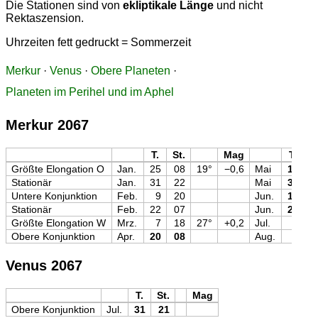
Die Stationen sind von
ekliptikale Länge
und nicht
Rektaszension.
Uhrzeiten fett gedruckt = Sommerzeit
Merkur
·
Venus
·
Obere Planeten
·
Planeten im Perihel und im Aphel
Merkur 2067
T.
St.
Mag
T.
S
Größte Elongation O
Jan.
25
08
19°
−0,6
Mai
18
1
Stationär
Jan.
31
22
Mai
31
0
Untere Konjunktion
Feb.
9
20
Jun.
12
1
Stationär
Feb.
22
07
Jun.
24
0
Größte Elongation W
Mrz.
7
18
27°
+0,2
Jul.
6
0
Obere Konjunktion
Apr.
20
08
Aug.
2
2
Venus 2067
T.
St.
Mag
Obere Konjunktion
Jul.
31
21