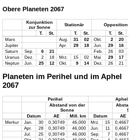
Obere Planeten 2067
Konjunktion
Stationär
Opposition
zur Sonne
T.
St.
T.
St.
T.
St.
Mag
Mars
Aug.
31
02
Okt.
2
20
−2,7
Jupiter
Apr.
29
18
Jun.
29
16
−2,7
Saturn
Sep.
6
21
Feb.
26
03
+0,2
Uranus
Dez.
2
18
Mrz.
15
02
Mai
29
17
+5,5
Neptun
Jun.
25
12
Okt.
9
14
Dez.
26
21
+7,8
Planeten im Perihel und im Aphel
2067
Perihel
Aphel
Abstand von der
Abstand vo
Sonne
Sonn
Datum
AE
Mill. km
Datum
AE
M
Merkur
Jan.
30
0,30749
46,000
Mrz.
15
0,46670
Apr.
28
0,30749
46,000
Jun.
11
0,46670
Jul.
25
0,30749
46,000
Sep.
7
0,46670