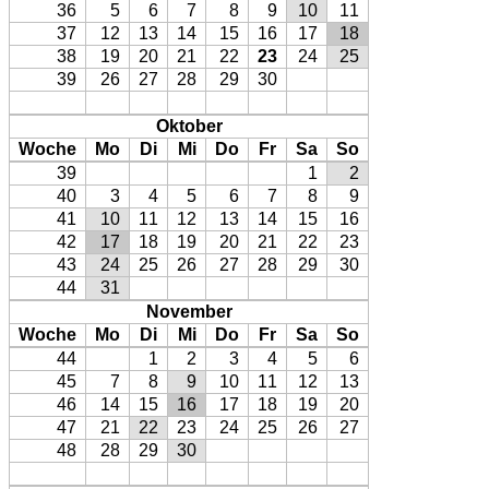
36
5
6
7
8
9
10
11
37
12
13
14
15
16
17
18
38
19
20
21
22
23
24
25
39
26
27
28
29
30
Oktober
Woche
Mo
Di
Mi
Do
Fr
Sa
So
39
1
2
40
3
4
5
6
7
8
9
41
10
11
12
13
14
15
16
42
17
18
19
20
21
22
23
43
24
25
26
27
28
29
30
44
31
November
Woche
Mo
Di
Mi
Do
Fr
Sa
So
44
1
2
3
4
5
6
45
7
8
9
10
11
12
13
46
14
15
16
17
18
19
20
47
21
22
23
24
25
26
27
48
28
29
30