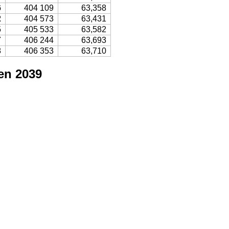
6
404 109
63,358
2
404 573
63,431
5
405 533
63,582
7
406 244
63,693
8
406 353
63,710
en 2039