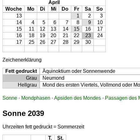
April
Woche
Mo
Di
Mi
Do
Fr
Sa
So
13
1
2
3
14
4
5
6
7
8
9
10
15
11
12
13
14
15
16
17
16
18
19
20
21
22
23
24
17
25
26
27
28
29
30
Zeichenerklärung
Fett gedruckt
Äquinoktium oder Sonnenwende
Grau
Neumond
Hellgrau
Mond des ersten Viertels, Vollmond oder Mon
Sonne
·
Mondphasen
·
Apsiden des Mondes
·
Passagen des M
Sonne 2039
Uhrzeiten fett gedruckt = Sommerzeit
T.
St.