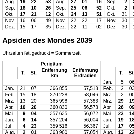
Aug.
19
22
53
Aug.
27
01
16
Sep.
2
Sep.
18
10
26
Sep.
25
06
52
Okt.
2
Okt.
17
21
12
Okt.
24
13
51
Okt.
31
Nov.
16
06
49
Nov.
22
22
17
Nov.
30
Dez.
15
17
35
Dez.
22
11
02
Dez.
30
Apsiden des Mondes 2039
Uhrzeiten fett gedruckt = Sommerzeit
Perigäum
Entfernung
Entfernung
T.
St.
T.
St
km
Erdradien
Jan.
5
0
Jan.
21
07
366 855
57,518
Feb.
2
0
Feb.
15
18
370 228
58,046
Mrz.
2
0
Mrz.
13
20
365 998
57,383
Mrz.
29
1
Apr.
10
20
360 830
56,573
Apr.
26
0
Mai
9
04
357 635
56,072
Mai
23
1
Jun.
6
14
357 204
56,004
Jun.
19
1
Jul.
4
23
359 516
56,367
Jul.
17
0
Aug.
2
01
363 900
57,054
Aug.
13
2