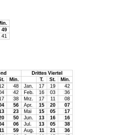
in.
49
41
ond
Drittes Viertel
St.
Min.
T.
St.
Min.
12
48
Jan.
17
19
42
04
42
Feb.
16
03
36
17
38
Mrz.
17
11
08
04
56
Apr.
15
20
07
13
23
Mai
15
05
17
20
50
Jun.
13
16
16
04
06
Jul.
13
05
38
11
59
Aug.
11
21
36