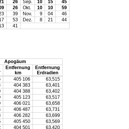
21
26
Sep.
10
15
45
09
26
Okt.
10
10
59
23
39
Nov.
9
04
46
17
53
Dez.
8
21
44
13
41
Apogäum
Entfernung
Entfernung
.
km
Erdradien
6
405 106
63,515
3
404 383
63,401
0
404 388
63,402
9
405 123
63,517
9
406 021
63,658
4
406 487
63,731
8
406 282
63,699
5
405 450
63,569
2
404 501
63,420