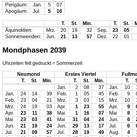
Perigäum:
Jan.
5
07
Apogäum:
Jul.
5
16
T.
St.
Min.
T.
St.
M
Äquinoktien:
Mrz.
20
19
32
Sep.
23
05
Sonnenwenden:
Jun.
21
13
57
Dez.
22
01
Mondphasen 2039
Uhrzeiten fett gedruckt = Sommerzeit
Neumond
Erstes Viertel
Fullm
T.
St.
Min.
T.
St.
Min.
T.
Jan.
2
08
37
Jan.
10
Jan.
24
14
39
Feb.
1
05
45
Feb.
9
Feb.
23
04
21
Mrz.
3
03
15
Mrz.
10
Mrz.
24
19
03
Apr.
1
23
55
Apr.
9
Apr.
23
11
38
Mai
1
16
07
Mai
8
Mai
23
03
41
Mai
31
04
24
Jun.
6
Jun.
21
19
24
Jun.
29
13
17
Jul.
6
Jul.
21
09
57
Jul.
28
19
49
Aug.
4