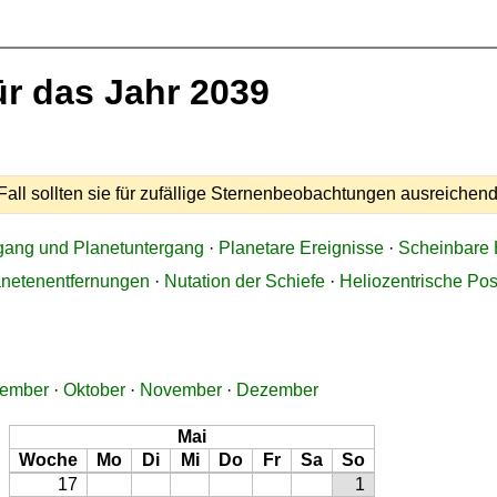
r das Jahr 2039
all sollten sie für zufällige Sternenbeobachtungen ausreichend
gang und Planetuntergang
·
Planetare Ereignisse
·
Scheinbare 
anetenentfernungen
·
Nutation der Schiefe
·
Heliozentrische Pos
tember
·
Oktober
·
November
·
Dezember
Mai
Woche
Mo
Di
Mi
Do
Fr
Sa
So
17
1