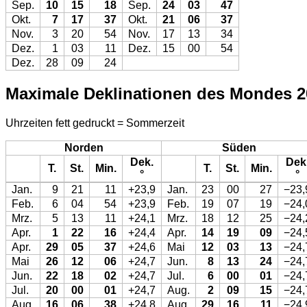
Sep.
10
15
18
Sep.
24
03
47
Okt.
7
17
37
Okt.
21
06
37
Nov.
3
20
54
Nov.
17
13
34
Dez.
1
03
11
Dez.
15
00
54
Dez.
28
09
24
Maximale Deklinationen des Mondes 2
Uhrzeiten fett gedruckt = Sommerzeit
Norden
Süden
Dek.
Dek
T.
St.
Min.
T.
St.
Min.
°
°
Jan.
9
21
11
+23,9
Jan.
23
00
27
−23,
Feb.
6
04
54
+23,9
Feb.
19
07
19
−24,
Mrz.
5
13
11
+24,1
Mrz.
18
12
25
−24,
Apr.
1
22
16
+24,4
Apr.
14
19
09
−24,
Apr.
29
05
37
+24,6
Mai
12
03
13
−24,
Mai
26
12
06
+24,7
Jun.
8
13
24
−24,
Jun.
22
18
02
+24,7
Jul.
6
00
01
−24,
Jul.
20
00
01
+24,7
Aug.
2
09
15
−24,
Aug.
16
06
38
+24,8
Aug.
29
16
11
−24,