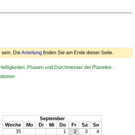
 sein. Die
Anleitung
finden Sie am Ende dieser Seite.
Helligkeiten, Phasen und Durchmesser der Planeten
·
itionen
September
Woche
Mo
Di
Mi
Do
Fr
Sa
So
35
1
2
3
4