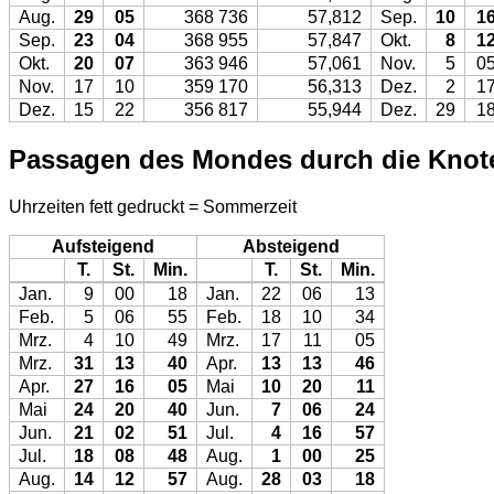
Aug.
29
05
368 736
57,812
Sep.
10
1
Sep.
23
04
368 955
57,847
Okt.
8
1
Okt.
20
07
363 946
57,061
Nov.
5
0
Nov.
17
10
359 170
56,313
Dez.
2
1
Dez.
15
22
356 817
55,944
Dez.
29
1
Passagen des Mondes durch die Knot
Uhrzeiten fett gedruckt = Sommerzeit
Aufsteigend
Absteigend
T.
St.
Min.
T.
St.
Min.
Jan.
9
00
18
Jan.
22
06
13
Feb.
5
06
55
Feb.
18
10
34
Mrz.
4
10
49
Mrz.
17
11
05
Mrz.
31
13
40
Apr.
13
13
46
Apr.
27
16
05
Mai
10
20
11
Mai
24
20
40
Jun.
7
06
24
Jun.
21
02
51
Jul.
4
16
57
Jul.
18
08
48
Aug.
1
00
25
Aug.
14
12
57
Aug.
28
03
18