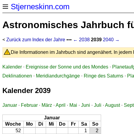
Stjerneskinn.com
Astronomisches Jahrbuch fü
<
Zurück zum Index der Jahre
•••
← 2038
2039
2040 →
Die Informationen im Jahrbuch sind angenähert. In jedem F
Kalender
·
Ereignisse der Sonne und des Mondes
·
Planetauf
Deklinationen
·
Meridiandurchgänge
·
Ringe des Saturns
·
Pl
Kalender 2039
Januar
·
Februar
·
März
·
April
·
Mai
·
Juni
·
Juli
·
August
·
Sep
Januar
Woche
Mo
Di
Mi
Do
Fr
Sa
So
52
1
2