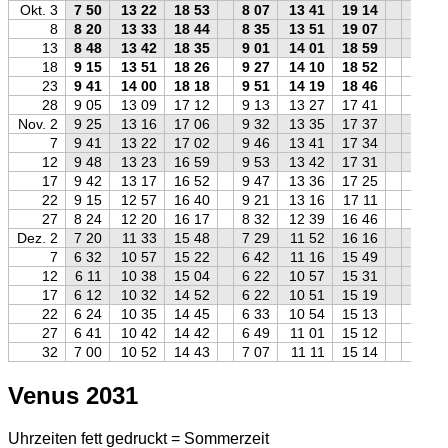
Okt. 3
7 50
13 22
18 53
8 07
13 41
19 14
8 05
8
8 20
13 33
18 44
8 35
13 51
19 07
8 35
13
8 48
13 42
18 35
9 01
14 01
18 59
9 04
18
9 15
13 51
18 26
9 27
14 10
18 52
9 32
23
9 41
14 00
18 18
9 51
14 19
18 46
9 59
28
9 05
13 09
17 12
9 13
13 27
17 41
9 23
Nov. 2
9 25
13 16
17 06
9 32
13 35
17 37
9 45
7
9 41
13 22
17 02
9 46
13 41
17 34
10 01
12
9 48
13 23
16 59
9 53
13 42
17 31
10 08
17
9 42
13 17
16 52
9 47
13 36
17 25
10 02
22
9 15
12 57
16 40
9 21
13 16
17 11
9 35
27
8 24
12 20
16 17
8 32
12 39
16 46
8 43
Dez. 2
7 20
11 33
15 48
7 29
11 52
16 16
7 38
7
6 32
10 57
15 22
6 42
11 16
15 49
6 49
12
6 11
10 38
15 04
6 22
10 57
15 31
6 29
17
6 12
10 32
14 52
6 22
10 51
15 19
6 30
22
6 24
10 35
14 45
6 33
10 54
15 13
6 42
27
6 41
10 42
14 42
6 49
11 01
15 12
7 00
32
7 00
10 52
14 43
7 07
11 11
15 14
7 19
Venus 2031
Uhrzeiten fett gedruckt = Sommerzeit