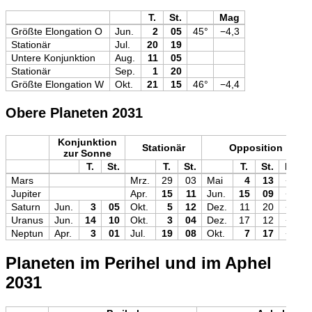
T.
St.
Mag
Größte Elongation O
Jun.
2
05
45°
−4,3
Stationär
Jul.
20
19
Untere Konjunktion
Aug.
11
05
Stationär
Sep.
1
20
Größte Elongation W
Okt.
21
15
46°
−4,4
Obere Planeten 2031
Konjunktion
Stationär
Opposition
zur Sonne
T.
St.
T.
St.
T.
St.
Mag
Mars
Mrz.
29
03
Mai
4
13
−1,8
Jupiter
Apr.
15
11
Jun.
15
09
−2,6
Saturn
Jun.
3
05
Okt.
5
12
Dez.
11
20
−0,5
Uranus
Jun.
14
10
Okt.
3
04
Dez.
17
12
+5,5
Neptun
Apr.
3
01
Jul.
19
08
Okt.
7
17
+7,8
Planeten im Perihel und im Aphel
2031