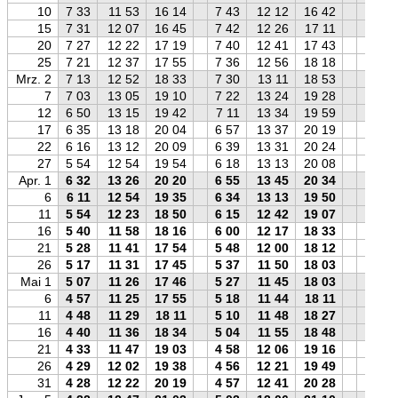
10
7 33
11 53
16 14
7 43
12 12
16 42
7 50
15
7 31
12 07
16 45
7 42
12 26
17 11
7 48
20
7 27
12 22
17 19
7 40
12 41
17 43
7 43
25
7 21
12 37
17 55
7 36
12 56
18 18
7 36
Mrz. 2
7 13
12 52
18 33
7 30
13 11
18 53
7 28
7
7 03
13 05
19 10
7 22
13 24
19 28
7 17
12
6 50
13 15
19 42
7 11
13 34
19 59
7 03
17
6 35
13 18
20 04
6 57
13 37
20 19
6 47
22
6 16
13 12
20 09
6 39
13 31
20 24
6 27
27
5 54
12 54
19 54
6 18
13 13
20 08
6 05
Apr. 1
6 32
13 26
20 20
6 55
13 45
20 34
6 43
6
6 11
12 54
19 35
6 34
13 13
19 50
6 23
11
5 54
12 23
18 50
6 15
12 42
19 07
6 07
16
5 40
11 58
18 16
6 00
12 17
18 33
5 53
21
5 28
11 41
17 54
5 48
12 00
18 12
5 41
26
5 17
11 31
17 45
5 37
11 50
18 03
5 30
Mai 1
5 07
11 26
17 46
5 27
11 45
18 03
5 20
6
4 57
11 25
17 55
5 18
11 44
18 11
5 10
11
4 48
11 29
18 11
5 10
11 48
18 27
5 00
16
4 40
11 36
18 34
5 04
11 55
18 48
4 52
21
4 33
11 47
19 03
4 58
12 06
19 16
4 44
26
4 29
12 02
19 38
4 56
12 21
19 49
4 39
31
4 28
12 22
20 19
4 57
12 41
20 28
4 37