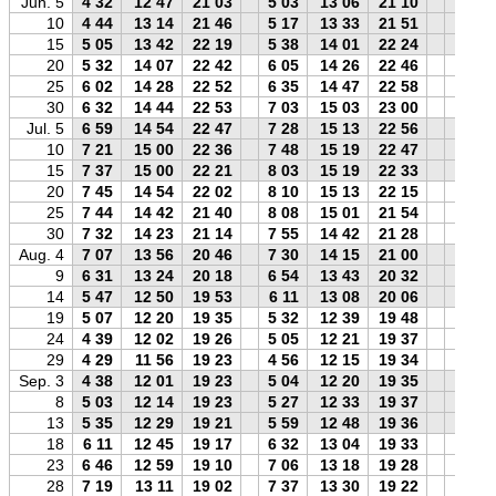
Jun. 5
4 32
12 47
21 03
5 03
13 06
21 10
4 40
10
4 44
13 14
21 46
5 17
13 33
21 51
4 51
15
5 05
13 42
22 19
5 38
14 01
22 24
5 11
20
5 32
14 07
22 42
6 05
14 26
22 46
5 38
25
6 02
14 28
22 52
6 35
14 47
22 58
6 09
30
6 32
14 44
22 53
7 03
15 03
23 00
6 40
Jul. 5
6 59
14 54
22 47
7 28
15 13
22 56
7 08
10
7 21
15 00
22 36
7 48
15 19
22 47
7 30
15
7 37
15 00
22 21
8 03
15 19
22 33
7 47
20
7 45
14 54
22 02
8 10
15 13
22 15
7 56
25
7 44
14 42
21 40
8 08
15 01
21 54
7 55
30
7 32
14 23
21 14
7 55
14 42
21 28
7 44
Aug. 4
7 07
13 56
20 46
7 30
14 15
21 00
7 19
9
6 31
13 24
20 18
6 54
13 43
20 32
6 42
14
5 47
12 50
19 53
6 11
13 08
20 06
5 58
19
5 07
12 20
19 35
5 32
12 39
19 48
5 18
24
4 39
12 02
19 26
5 05
12 21
19 37
4 49
29
4 29
11 56
19 23
4 56
12 15
19 34
4 39
Sep. 3
4 38
12 01
19 23
5 04
12 20
19 35
4 49
8
5 03
12 14
19 23
5 27
12 33
19 37
5 13
13
5 35
12 29
19 21
5 59
12 48
19 36
5 47
18
6 11
12 45
19 17
6 32
13 04
19 33
6 23
23
6 46
12 59
19 10
7 06
13 18
19 28
6 59
28
7 19
13 11
19 02
7 37
13 30
19 22
7 33