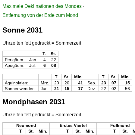
Maximale Deklinationen des Mondes
·
Entfernung von der Erde zum Mond
Sonne 2031
Uhrzeiten fett gedruckt = Sommerzeit
T.
St.
Perigäum:
Jan.
4
22
Apogäum:
Jul.
6
08
T.
St.
Min.
T.
St.
Min.
Äquinoktien:
Mrz.
20
20
41
Sep.
23
07
15
Sonnenwenden:
Jun.
21
15
17
Dez.
22
02
56
Mondphasen 2031
Uhrzeiten fett gedruckt = Sommerzeit
Neumond
Erstes Viertel
Fullmond
T.
St.
Min.
T.
St.
Min.
T.
St.
M