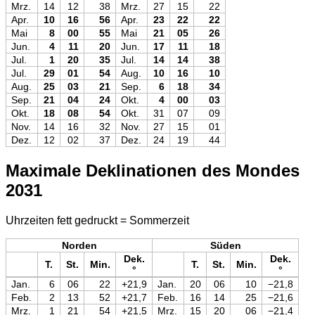
Mrz.
14
12
38
Mrz.
27
15
22
Apr.
10
16
56
Apr.
23
22
22
Mai
8
00
55
Mai
21
05
26
Jun.
4
11
20
Jun.
17
11
18
Jul.
1
20
35
Jul.
14
14
38
Jul.
29
01
54
Aug.
10
16
10
Aug.
25
03
21
Sep.
6
18
34
Sep.
21
04
24
Okt.
4
00
03
Okt.
18
08
54
Okt.
31
07
09
Nov.
14
16
32
Nov.
27
15
01
Dez.
12
02
37
Dez.
24
19
44
Maximale Deklinationen des Mondes
2031
Uhrzeiten fett gedruckt = Sommerzeit
Norden
Süden
Dek.
Dek.
T.
St.
Min.
T.
St.
Min.
°
°
Jan.
6
06
22
+21,9
Jan.
20
06
10
−21,8
Feb.
2
13
52
+21,7
Feb.
16
14
25
−21,6
Mrz.
1
21
54
+21,5
Mrz.
15
20
06
−21,4