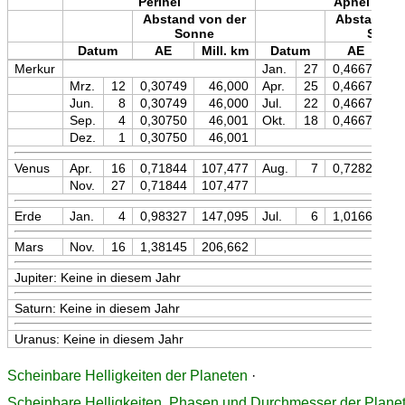
Perihel
Aphel
Abstand von der
Abstand vo
Sonne
Sonn
Datum
AE
Mill. km
Datum
AE
M
Merkur
Jan.
27
0,46671
Mrz.
12
0,30749
46,000
Apr.
25
0,46671
Jun.
8
0,30749
46,000
Jul.
22
0,46670
Sep.
4
0,30750
46,001
Okt.
18
0,46670
Dez.
1
0,30750
46,001
Venus
Apr.
16
0,71844
107,477
Aug.
7
0,72822
1
Nov.
27
0,71844
107,477
Erde
Jan.
4
0,98327
147,095
Jul.
6
1,01669
1
Mars
Nov.
16
1,38145
206,662
Jupiter: Keine in diesem Jahr
Saturn: Keine in diesem Jahr
Uranus: Keine in diesem Jahr
Scheinbare Helligkeiten der Planeten
·
Scheinbare Helligkeiten, Phasen und Durchmesser der Plane