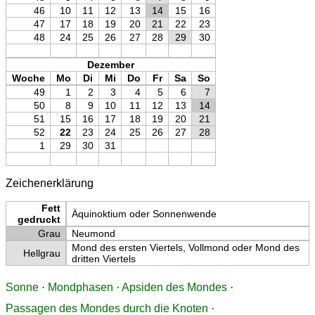
46
10
11
12
13
14
15
16
47
17
18
19
20
21
22
23
48
24
25
26
27
28
29
30
Dezember
Woche
Mo
Di
Mi
Do
Fr
Sa
So
49
1
2
3
4
5
6
7
50
8
9
10
11
12
13
14
51
15
16
17
18
19
20
21
52
22
23
24
25
26
27
28
1
29
30
31
Zeichenerklärung
Fett
Äquinoktium oder Sonnenwende
gedruckt
Grau
Neumond
Mond des ersten Viertels, Vollmond oder Mond des
Hellgrau
dritten Viertels
Sonne
·
Mondphasen
·
Apsiden des Mondes
·
Passagen des Mondes durch die Knoten
·