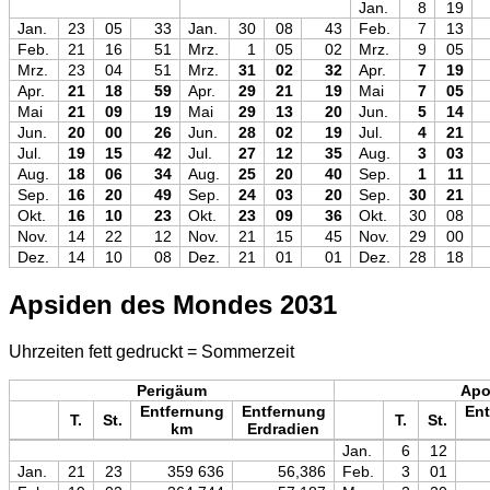
Jan.
8
19
Jan.
23
05
33
Jan.
30
08
43
Feb.
7
13
Feb.
21
16
51
Mrz.
1
05
02
Mrz.
9
05
Mrz.
23
04
51
Mrz.
31
02
32
Apr.
7
19
Apr.
21
18
59
Apr.
29
21
19
Mai
7
05
Mai
21
09
19
Mai
29
13
20
Jun.
5
14
Jun.
20
00
26
Jun.
28
02
19
Jul.
4
21
Jul.
19
15
42
Jul.
27
12
35
Aug.
3
03
Aug.
18
06
34
Aug.
25
20
40
Sep.
1
11
Sep.
16
20
49
Sep.
24
03
20
Sep.
30
21
Okt.
16
10
23
Okt.
23
09
36
Okt.
30
08
Nov.
14
22
12
Nov.
21
15
45
Nov.
29
00
Dez.
14
10
08
Dez.
21
01
01
Dez.
28
18
Apsiden des Mondes 2031
Uhrzeiten fett gedruckt = Sommerzeit
Perigäum
Ap
Entfernung
Entfernung
Ent
T.
St.
T.
St.
km
Erdradien
Jan.
6
12
Jan.
21
23
359 636
56,386
Feb.
3
01