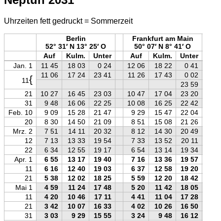
Uhrzeiten fett gedruckt = Sommerzeit
Berlin
Frankfurt am Main
52° 31′ N 13° 25′ O
50° 07′ N 8° 41′ O
Auf
Kulm.
Unter
Auf
Kulm.
Unter
A
Jan. 1
11 45
18 03
0 24
12 06
18 22
0 41
1
11 06
17 24
23 41
11 26
17 43
0 02
1
{
11
23 59
21
10 27
16 45
23 03
10 47
17 04
23 20
1
31
9 48
16 06
22 25
10 08
16 25
22 42
1
Feb. 10
9 09
15 28
21 47
9 29
15 47
22 04
20
8 30
14 50
21 09
8 51
15 08
21 26
Mrz. 2
7 51
14 11
20 32
8 12
14 30
20 49
12
7 13
13 33
19 54
7 33
13 52
20 11
22
6 34
12 55
19 17
6 54
13 14
19 34
Apr. 1
6 55
13 17
19 40
7 16
13 36
19 57
11
6 16
12 40
19 03
6 37
12 58
19 20
21
5 38
12 02
18 25
5 59
12 20
18 42
Mai 1
4 59
11 24
17 48
5 20
11 42
18 05
11
4 20
10 46
17 11
4 41
11 04
17 28
21
3 42
10 07
16 33
4 02
10 26
16 50
31
3 03
9 29
15 55
3 24
9 48
16 12