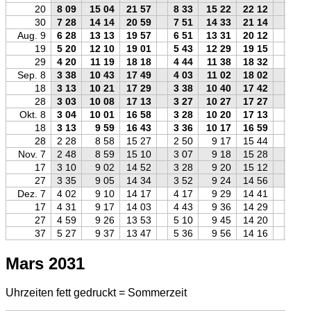
20
8 09
15 04
21 57
8 33
15 22
22 12
8 20
30
7 28
14 14
20 59
7 51
14 33
21 14
7 40
Aug. 9
6 28
13 13
19 57
6 51
13 31
20 12
6 40
19
5 20
12 10
19 01
5 43
12 29
19 15
5 31
29
4 20
11 19
18 18
4 44
11 38
18 32
4 32
Sep. 8
3 38
10 43
17 49
4 03
11 02
18 02
3 49
18
3 13
10 21
17 29
3 38
10 40
17 42
3 24
28
3 03
10 08
17 13
3 27
10 27
17 27
3 14
Okt. 8
3 04
10 01
16 58
3 28
10 20
17 13
3 15
18
3 13
9 59
16 43
3 36
10 17
16 59
3 25
28
2 28
8 58
15 27
2 50
9 17
15 44
2 41
Nov. 7
2 48
8 59
15 10
3 07
9 18
15 28
3 01
17
3 10
9 02
14 52
3 28
9 20
15 12
3 24
27
3 35
9 05
14 34
3 52
9 24
14 56
3 50
Dez. 7
4 02
9 10
14 17
4 17
9 29
14 41
4 18
17
4 31
9 17
14 03
4 43
9 36
14 29
4 47
27
4 59
9 26
13 53
5 10
9 45
14 20
5 17
37
5 27
9 37
13 47
5 36
9 56
14 16
5 45
Mars 2031
Uhrzeiten fett gedruckt = Sommerzeit