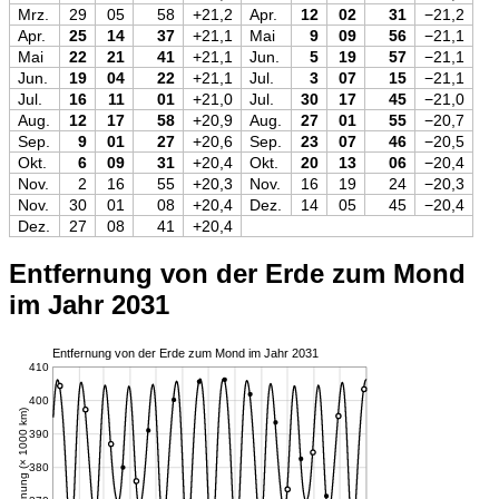
Mrz.
29
05
58
+21,2
Apr.
12
02
31
−21,2
Apr.
25
14
37
+21,1
Mai
9
09
56
−21,1
Mai
22
21
41
+21,1
Jun.
5
19
57
−21,1
Jun.
19
04
22
+21,1
Jul.
3
07
15
−21,1
Jul.
16
11
01
+21,0
Jul.
30
17
45
−21,0
Aug.
12
17
58
+20,9
Aug.
27
01
55
−20,7
Sep.
9
01
27
+20,6
Sep.
23
07
46
−20,5
Okt.
6
09
31
+20,4
Okt.
20
13
06
−20,4
Nov.
2
16
55
+20,3
Nov.
16
19
24
−20,3
Nov.
30
01
08
+20,4
Dez.
14
05
45
−20,4
Dez.
27
08
41
+20,4
Entfernung von der Erde zum Mond
im Jahr 2031