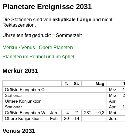
Planetare Ereignisse 2031
Die Stationen sind von
ekliptikale Länge
und nicht
Rektaszension.
Uhrzeiten fett gedruckt = Sommerzeit
Merkur
·
Venus
·
Obere Planeten
·
Planeten im Perihel und im Aphel
Merkur 2031
T.
St.
Mag
T.
St
Größte Elongation O
Mrz.
18
1
Stationär
Mrz.
26
0
Untere Konjunktion
Apr.
4
2
Stationär
Apr.
18
1
Größte Elongation W
Jan.
4
21
23°
−0,3
Mai
2
2
Obere Konjunktion
Feb.
20
14
Jun.
8
2
Venus 2031