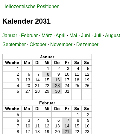
Heliozentrische Positionen
Kalender 2031
Januar
·
Februar
·
März
·
April
·
Mai
·
Juni
·
Juli
·
August
·
September
·
Oktober
·
November
·
Dezember
Januar
Woche
Mo
Di
Mi
Do
Fr
Sa
So
1
1
2
3
4
5
2
6
7
8
9
10
11
12
3
13
14
15
16
17
18
19
4
20
21
22
23
24
25
26
5
27
28
29
30
31
Februar
Woche
Mo
Di
Mi
Do
Fr
Sa
So
5
1
2
6
3
4
5
6
7
8
9
7
10
11
12
13
14
15
16
8
17
18
19
20
21
22
23