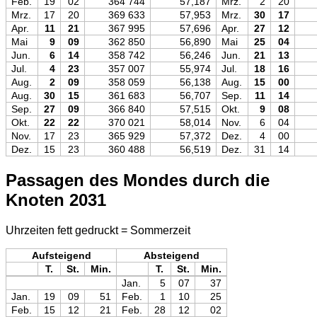
Feb.
19
02
364 744
57,187
Mrz.
2
20
Mrz.
17
20
369 633
57,953
Mrz.
30
17
Apr.
11
21
367 995
57,696
Apr.
27
12
Mai
9
09
362 850
56,890
Mai
25
04
Jun.
6
14
358 742
56,246
Jun.
21
13
Jul.
4
23
357 007
55,974
Jul.
18
16
Aug.
2
09
358 059
56,138
Aug.
15
00
Aug.
30
15
361 683
56,707
Sep.
11
14
Sep.
27
09
366 840
57,515
Okt.
9
08
Okt.
22
22
370 021
58,014
Nov.
6
04
Nov.
17
23
365 929
57,372
Dez.
4
00
Dez.
15
23
360 488
56,519
Dez.
31
14
Passagen des Mondes durch die
Knoten 2031
Uhrzeiten fett gedruckt = Sommerzeit
Aufsteigend
Absteigend
T.
St.
Min.
T.
St.
Min.
Jan.
5
07
37
Jan.
19
09
51
Feb.
1
10
25
Feb.
15
12
21
Feb.
28
12
02