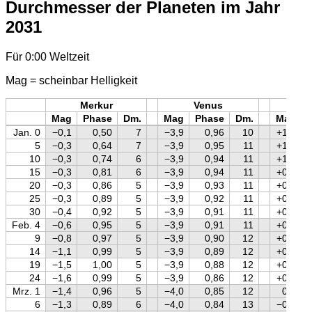
Durchmesser der Planeten im Jahr
2031
Für 0:00 Weltzeit
Mag = scheinbar Helligkeit
Merkur
Venus
Mars
Mag
Phase
Dm.
Mag
Phase
Dm.
Mag
Jan. 0
−0,1
0,50
7
−3,9
0,96
10
+1,1
5
−0,3
0,64
7
−3,9
0,95
11
+1,1
10
−0,3
0,74
6
−3,9
0,94
11
+1,0
15
−0,3
0,81
6
−3,9
0,94
11
+0,9
20
−0,3
0,86
5
−3,9
0,93
11
+0,8
25
−0,3
0,89
5
−3,9
0,92
11
+0,8
30
−0,4
0,92
5
−3,9
0,91
11
+0,7
Feb. 4
−0,6
0,95
5
−3,9
0,91
11
+0,6
9
−0,8
0,97
5
−3,9
0,90
12
+0,5
14
−1,1
0,99
5
−3,9
0,89
12
+0,4
19
−1,5
1,00
5
−3,9
0,88
12
+0,3
24
−1,6
0,99
5
−3,9
0,86
12
+0,1
Mrz. 1
−1,4
0,96
5
−4,0
0,85
12
0,0
6
−1,3
0,89
6
−4,0
0,84
13
−0,1