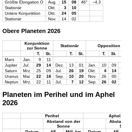
Größte Elongation O
Aug.
15
08
46°
−4,3
Stationär
Okt.
3
10
Untere Konjunktion
Okt.
24
05
Stationär
Nov.
14
02
Obere Planeten 2026
Konjunktion
Stationär
Opposition
zur Sonne
T.
St.
T.
St.
T.
St.
Mag
Mars
Jan.
9
11
Jupiter
Jul.
29
14
Dez.
13
01
Jan.
10
09
−2,7
Saturn
Mrz.
25
09
Jul.
26
19
Okt.
4
14
+0,3
Uranus
Mai
22
18
Sep.
10
20
Nov.
26
00
+5,6
Neptun
Mrz.
22
11
Jul.
7
12
Sep.
26
02
+7,8
Planeten im Perihel und im Aphel
2026
Perihel
Aphel
Abstand von der
Abstand vo
Sonne
Sonn
Datum
AE
Mill. km
Datum
AE
M