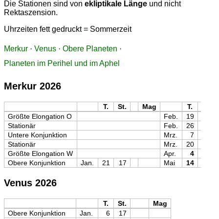
Die Stationen sind von
ekliptikale Länge
und nicht
Rektaszension.
Uhrzeiten fett gedruckt = Sommerzeit
Merkur
·
Venus
·
Obere Planeten
·
Planeten im Perihel und im Aphel
Merkur 2026
T.
St.
Mag
T.
St.
Größte Elongation O
Feb.
19
19
Stationär
Feb.
26
08
Untere Konjunktion
Mrz.
7
12
Stationär
Mrz.
20
21
Größte Elongation W
Apr.
4
01
Obere Konjunktion
Jan.
21
17
Mai
14
16
Venus 2026
T.
St.
Mag
Obere Konjunktion
Jan.
6
17