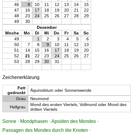
46
9
10
11
12
13
14
15
47
16
17
18
19
20
21
22
48
23
24
25
26
27
28
29
49
30
Dezember
Woche
Mo
Di
Mi
Do
Fr
Sa
So
49
1
2
3
4
5
6
50
7
8
9
10
11
12
13
51
14
15
16
17
18
19
20
52
21
22
23
24
25
26
27
53
28
29
30
31
Zeichenerklärung
Fett
Äquinoktium oder Sonnenwende
gedruckt
Grau
Neumond
Mond des ersten Viertels, Vollmond oder Mond des
Hellgrau
dritten Viertels
Sonne
·
Mondphasen
·
Apsiden des Mondes
·
Passagen des Mondes durch die Knoten
·