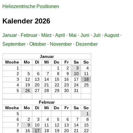
Heliozentrische Positionen
Kalender 2026
Januar
·
Februar
·
März
·
April
·
Mai
·
Juni
·
Juli
·
August
·
September
·
Oktober
·
November
·
Dezember
Januar
Woche
Mo
Di
Mi
Do
Fr
Sa
So
1
1
2
3
4
2
5
6
7
8
9
10
11
3
12
13
14
15
16
17
18
4
19
20
21
22
23
24
25
5
26
27
28
29
30
31
Februar
Woche
Mo
Di
Mi
Do
Fr
Sa
So
5
1
6
2
3
4
5
6
7
8
7
9
10
11
12
13
14
15
8
16
17
18
19
20
21
22