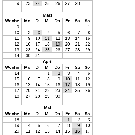
9
23
24
25
26
27
28
März
Woche
Mo
Di
Mi
Do
Fr
Sa
So
9
1
10
2
3
4
5
6
7
8
11
9
10
11
12
13
14
15
12
16
17
18
19
20
21
22
13
23
24
25
26
27
28
29
14
30
31
April
Woche
Mo
Di
Mi
Do
Fr
Sa
So
14
1
2
3
4
5
15
6
7
8
9
10
11
12
16
13
14
15
16
17
18
19
17
20
21
22
23
24
25
26
18
27
28
29
30
Mai
Woche
Mo
Di
Mi
Do
Fr
Sa
So
18
1
2
3
19
4
5
6
7
8
9
10
20
11
12
13
14
15
16
17