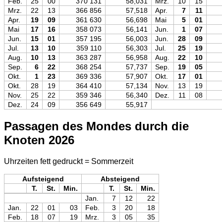
Feb.
25
00
370 131
58,031
Mrz.
10
15
Mrz.
22
13
366 856
57,518
Apr.
7
11
Apr.
19
09
361 630
56,698
Mai
5
01
Mai
17
16
358 073
56,141
Jun.
1
07
Jun.
15
01
357 195
56,003
Jun.
28
09
Jul.
13
10
359 110
56,303
Jul.
25
19
Aug.
10
13
363 287
56,958
Aug.
22
10
Sep.
6
22
368 254
57,737
Sep.
19
05
Okt.
1
23
369 336
57,907
Okt.
17
01
Okt.
28
19
364 410
57,134
Nov.
13
19
Nov.
25
22
359 346
56,340
Dez.
11
08
Dez.
24
09
356 649
55,917
Passagen des Mondes durch die
Knoten 2026
Uhrzeiten fett gedruckt = Sommerzeit
Aufsteigend
Absteigend
T.
St.
Min.
T.
St.
Min.
Jan.
7
12
22
Jan.
22
01
03
Feb.
3
20
18
Feb.
18
07
19
Mrz.
3
05
35