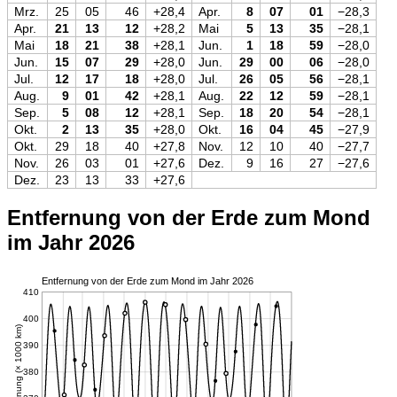
Mrz.
25
05
46
+28,4
Apr.
8
07
01
−28,3
Apr.
21
13
12
+28,2
Mai
5
13
35
−28,1
Mai
18
21
38
+28,1
Jun.
1
18
59
−28,0
Jun.
15
07
29
+28,0
Jun.
29
00
06
−28,0
Jul.
12
17
18
+28,0
Jul.
26
05
56
−28,1
Aug.
9
01
42
+28,1
Aug.
22
12
59
−28,1
Sep.
5
08
12
+28,1
Sep.
18
20
54
−28,1
Okt.
2
13
35
+28,0
Okt.
16
04
45
−27,9
Okt.
29
18
40
+27,8
Nov.
12
10
40
−27,7
Nov.
26
03
01
+27,6
Dez.
9
16
27
−27,6
Dez.
23
13
33
+27,6
Entfernung von der Erde zum Mond
im Jahr 2026