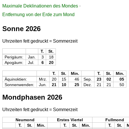
Maximale Deklinationen des Mondes
·
Entfernung von der Erde zum Mond
Sonne 2026
Uhrzeiten fett gedruckt = Sommerzeit
T.
St.
Perigäum:
Jan.
3
18
Apogäum:
Jul.
6
20
T.
St.
Min.
T.
St.
Min.
Äquinoktien:
Mrz.
20
15
46
Sep.
23
02
05
Sonnenwenden:
Jun.
21
10
25
Dez.
21
21
50
Mondphasen 2026
Uhrzeiten fett gedruckt = Sommerzeit
Neumond
Erstes Viertel
Fullmond
T.
St.
Min.
T.
St.
Min.
T.
St.
M