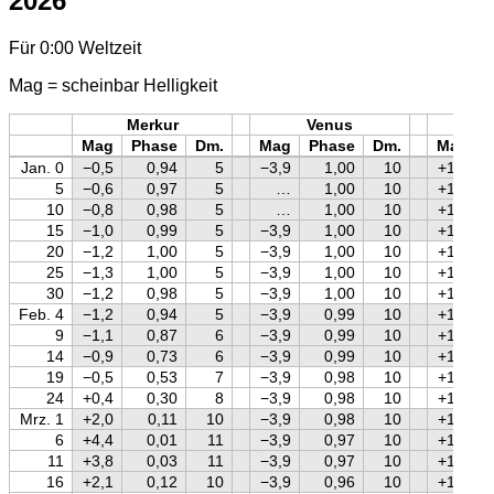
2026
Für 0:00 Weltzeit
Mag = scheinbar Helligkeit
Merkur
Venus
Mars
Mag
Phase
Dm.
Mag
Phase
Dm.
Mag
Jan. 0
−0,5
0,94
5
−3,9
1,00
10
+1,2
5
−0,6
0,97
5
…
1,00
10
+1,2
10
−0,8
0,98
5
…
1,00
10
+1,2
15
−1,0
0,99
5
−3,9
1,00
10
+1,2
20
−1,2
1,00
5
−3,9
1,00
10
+1,2
25
−1,3
1,00
5
−3,9
1,00
10
+1,2
30
−1,2
0,98
5
−3,9
1,00
10
+1,2
Feb. 4
−1,2
0,94
5
−3,9
0,99
10
+1,2
9
−1,1
0,87
6
−3,9
0,99
10
+1,2
14
−0,9
0,73
6
−3,9
0,99
10
+1,2
19
−0,5
0,53
7
−3,9
0,98
10
+1,2
24
+0,4
0,30
8
−3,9
0,98
10
+1,2
Mrz. 1
+2,0
0,11
10
−3,9
0,98
10
+1,2
6
+4,4
0,01
11
−3,9
0,97
10
+1,2
11
+3,8
0,03
11
−3,9
0,97
10
+1,2
16
+2,1
0,12
10
−3,9
0,96
10
+1,2