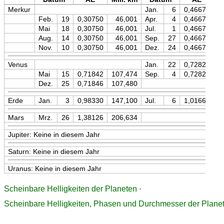
Merkur
Jan.
6
0,46670
Feb.
19
0,30750
46,001
Apr.
4
0,46670
Mai
18
0,30750
46,001
Jul.
1
0,46670
Aug.
14
0,30750
46,001
Sep.
27
0,46670
Nov.
10
0,30750
46,001
Dez.
24
0,46670
Venus
Jan.
22
0,72824
1
Mai
15
0,71842
107,474
Sep.
4
0,72823
1
Dez.
25
0,71846
107,480
Erde
Jan.
3
0,98330
147,100
Jul.
6
1,01664
1
Mars
Mrz.
26
1,38126
206,634
Jupiter: Keine in diesem Jahr
Saturn: Keine in diesem Jahr
Uranus: Keine in diesem Jahr
Scheinbare Helligkeiten der Planeten
·
Scheinbare Helligkeiten, Phasen und Durchmesser der Plane