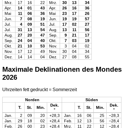
Mrz.
17
16
22
Mrz.
30
13
34
Apr.
14
01
43
Apr.
26
16
36
Mai
11
06
36
Mai
23
17
26
Jun.
7
08
19
Jun.
19
19
57
Jul.
4
09
51
Jul.
17
02
27
Jul.
31
13
54
Aug.
13
11
56
Aug.
27
20
47
Sep.
9
21
17
Sep.
24
04
40
Okt.
7
03
19
Okt.
21
10
53
Nov.
3
04
02
Nov.
17
12
49
Nov.
30
04
34
Dez.
14
14
04
Dez.
27
08
55
Maximale Deklinationen des Mondes
2026
Uhrzeiten fett gedruckt = Sommerzeit
Norden
Süden
Dek.
Dek.
T.
St.
Min.
T.
St.
Min.
°
°
Jan.
2
09
20
+28,3
Jan.
16
06
25
−28,3
Jan.
29
18
02
+28,4
Feb.
12
13
56
−28,4
Feb.
26
00
23
+28,4
Mrz.
11
22
12
−28,4