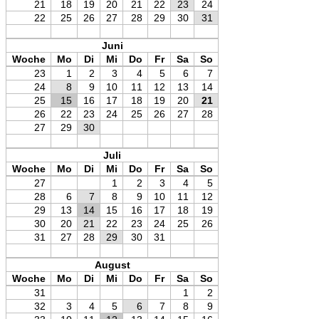
21
18
19
20
21
22
23
24
22
25
26
27
28
29
30
31
Juni
Woche
Mo
Di
Mi
Do
Fr
Sa
So
23
1
2
3
4
5
6
7
24
8
9
10
11
12
13
14
25
15
16
17
18
19
20
21
26
22
23
24
25
26
27
28
27
29
30
Juli
Woche
Mo
Di
Mi
Do
Fr
Sa
So
27
1
2
3
4
5
28
6
7
8
9
10
11
12
29
13
14
15
16
17
18
19
30
20
21
22
23
24
25
26
31
27
28
29
30
31
August
Woche
Mo
Di
Mi
Do
Fr
Sa
So
31
1
2
32
3
4
5
6
7
8
9