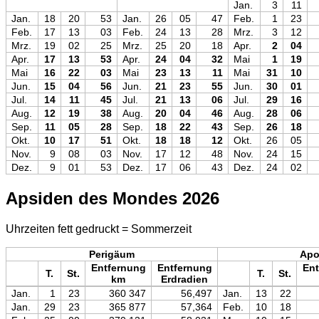
Jan.
3
11
Jan.
18
20
53
Jan.
26
05
47
Feb.
1
23
Feb.
17
13
03
Feb.
24
13
28
Mrz.
3
12
Mrz.
19
02
25
Mrz.
25
20
18
Apr.
2
04
Apr.
17
13
53
Apr.
24
04
32
Mai
1
19
Mai
16
22
03
Mai
23
13
11
Mai
31
10
Jun.
15
04
56
Jun.
21
23
55
Jun.
30
01
Jul.
14
11
45
Jul.
21
13
06
Jul.
29
16
Aug.
12
19
38
Aug.
20
04
46
Aug.
28
06
Sep.
11
05
28
Sep.
18
22
43
Sep.
26
18
Okt.
10
17
51
Okt.
18
18
12
Okt.
26
05
Nov.
9
08
03
Nov.
17
12
48
Nov.
24
15
Dez.
9
01
53
Dez.
17
06
43
Dez.
24
02
Apsiden des Mondes 2026
Uhrzeiten fett gedruckt = Sommerzeit
Perigäum
Ap
Entfernung
Entfernung
Ent
T.
St.
T.
St.
km
Erdradien
Jan.
1
23
360 347
56,497
Jan.
13
22
Jan.
29
23
365 877
57,364
Feb.
10
18