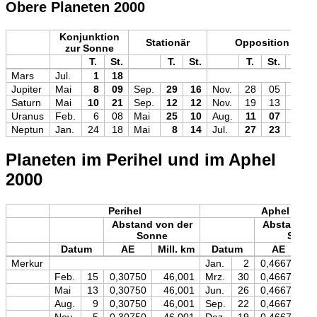
Obere Planeten 2000
Konjunktion
Stationär
Opposition
zur Sonne
T.
St.
T.
St.
T.
St.
Mag
Mars
Jul.
1
18
Jupiter
Mai
8
09
Sep.
29
16
Nov.
28
05
−2,9
Saturn
Mai
10
21
Sep.
12
12
Nov.
19
13
−0,4
Uranus
Feb.
6
08
Mai
25
10
Aug.
11
07
+5,7
Neptun
Jan.
24
18
Mai
8
14
Jul.
27
23
+7,8
Planeten im Perihel und im Aphel
2000
Perihel
Aphel
Abstand von der
Abstand vo
Sonne
Sonn
Datum
AE
Mill. km
Datum
AE
M
Merkur
Jan.
2
0,46670
Feb.
15
0,30750
46,001
Mrz.
30
0,46670
Mai
13
0,30750
46,001
Jun.
26
0,46670
Aug.
9
0,30750
46,001
Sep.
22
0,46670