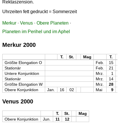
Rektaszension.
Uhrzeiten fett gedruckt = Sommerzeit
Merkur
·
Venus
·
Obere Planeten
·
Planeten im Perihel und im Aphel
Merkur 2000
T.
St.
Mag
T.
St.
Größte Elongation O
Feb.
15
02
Stationär
Feb.
21
14
Untere Konjunktion
Mrz.
1
16
Stationär
Mrz.
14
22
Größte Elongation W
Mrz.
28
23
Obere Konjunktion
Jan.
16
02
Mai
9
06
Venus 2000
T.
St.
Mag
Obere Konjunktion
Jun.
11
12