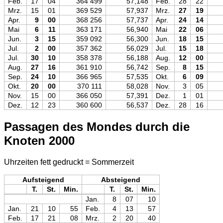
Feb.
17
04
364 499
57,148
Feb.
28
22
Mrz.
15
01
369 529
57,937
Mrz.
27
19
Apr.
9
00
368 256
57,737
Apr.
24
14
Mai
6
11
363 171
56,940
Mai
22
06
Jun.
3
15
359 092
56,300
Jun.
18
15
Jul.
2
00
357 362
56,029
Jul.
15
18
Jul.
30
10
358 378
56,188
Aug.
12
00
Aug.
27
16
361 910
56,742
Sep.
8
15
Sep.
24
10
366 965
57,535
Okt.
6
09
Okt.
20
00
370 111
58,028
Nov.
3
05
Nov.
15
00
366 050
57,391
Dez.
1
01
Dez.
12
23
360 600
56,537
Dez.
28
16
Passagen des Mondes durch die
Knoten 2000
Uhrzeiten fett gedruckt = Sommerzeit
Aufsteigend
Absteigend
T.
St.
Min.
T.
St.
Min.
Jan.
8
07
10
Jan.
21
10
55
Feb.
4
13
57
Feb.
17
21
08
Mrz.
2
20
40