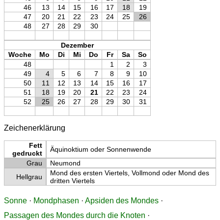
46
13
14
15
16
17
18
19
47
20
21
22
23
24
25
26
48
27
28
29
30
Dezember
Woche
Mo
Di
Mi
Do
Fr
Sa
So
48
1
2
3
49
4
5
6
7
8
9
10
50
11
12
13
14
15
16
17
51
18
19
20
21
22
23
24
52
25
26
27
28
29
30
31
Zeichenerklärung
Fett
Äquinoktium oder Sonnenwende
gedruckt
Grau
Neumond
Mond des ersten Viertels, Vollmond oder Mond des
Hellgrau
dritten Viertels
Sonne
·
Mondphasen
·
Apsiden des Mondes
·
Passagen des Mondes durch die Knoten
·