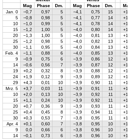
Mag
Phase
Dm.
Mag
Phase
Dm.
Mag
Jan. 0
−0,7
0,97
5
−4,1
0,75
15
+1,0
5
−0,8
0,98
5
−4,1
0,77
14
+1,1
10
−1,0
0,99
5
−4,1
0,78
14
+1,1
15
−1,2
1,00
5
−4,0
0,80
14
+1,1
20
−1,3
1,00
5
−4,0
0,81
13
+1,1
25
−1,2
0,98
5
−4,0
0,82
13
+1,1
30
−1,1
0,95
5
−4,0
0,84
13
+1,2
Feb. 4
−1,1
0,88
6
−4,0
0,85
13
+1,2
9
−0,9
0,75
6
−3,9
0,86
12
+1,2
14
−0,6
0,56
7
−3,9
0,87
12
+1,2
19
+0,2
0,32
8
−3,9
0,88
12
+1,3
24
+1,9
0,12
9
−3,9
0,89
12
+1,3
29
+4,3
0,01
10
−3,9
0,90
11
+1,3
Mrz. 5
+3,7
0,03
11
−3,9
0,91
11
+1,3
10
+2,0
0,13
10
−3,9
0,92
11
+1,3
15
+1,1
0,24
10
−3,9
0,92
11
+1,4
20
+0,7
0,36
9
−3,9
0,93
11
+1,4
25
+0,4
0,45
8
−3,9
0,94
11
+1,4
30
+0,3
0,53
7
−3,8
0,95
11
+1,4
Apr. 4
+0,1
0,60
7
−3,8
0,95
10
+1,4
9
0,0
0,66
6
−3,8
0,96
10
+1,5
14
−0,1
0,73
6
−3,8
0,96
10
+1,5