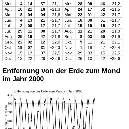
Mrz.
14
14
57
+21,1
Mrz.
28
09
46
−21,2
Apr.
10
21
16
+21,3
Apr.
24
17
52
−21,5
Mai
8
04
04
+21,6
Mai
22
01
42
−21,7
Jun.
4
13
21
+21,7
Jun.
18
08
51
−21,7
Jul.
2
00
17
+21,7
Jul.
15
15
15
−21,7
Jul.
29
11
00
+21,7
Aug.
11
21
20
−21,8
Aug.
25
19
47
+21,8
Sep.
8
03
50
−21,9
Sep.
22
02
12
+22,0
Okt.
5
11
21
−22,1
Okt.
19
07
31
+22,3
Nov.
1
18
47
−22,4
Nov.
15
13
07
+22,5
Nov.
29
03
15
−22,5
Dez.
12
22
29
+22,6
Dez.
26
10
42
−22,6
Entfernung von der Erde zum Mond
im Jahr 2000