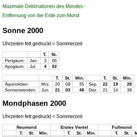
Maximale Deklinationen des Mondes
·
Entfernung von der Erde zum Mond
Sonne 2000
Uhrzeiten fett gedruckt = Sommerzeit
T.
St.
Perigäum:
Jan.
3
06
Apogäum:
Jul.
4
02
T.
St.
Min.
T.
St.
Min.
Äquinoktien:
Mrz.
20
08
35
Sep.
22
19
28
Sonnenwenden:
Jun.
21
03
48
Dez.
21
14
38
Mondphasen 2000
Uhrzeiten fett gedruckt = Sommerzeit
Neumond
Erstes Viertel
Fullmond
T.
St.
Min.
T.
St.
Min.
T.
St.
M