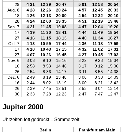
29
4 31
12 39
20 47
5 01
12 58
20 54
Aug. 8
4 28
12 26
20 24
4 57
12 45
20 33
18
4 26
12 13
20 00
4 54
12 32
20 10
28
4 24
12 00
19 35
4 51
12 19
19 46
Sep. 7
4 21
11 45
19 08
4 47
12 04
19 20
17
4 19
11 30
18 41
4 44
11 49
18 54
27
4 16
11 15
18 13
4 40
11 34
18 27
Okt. 7
4 13
10 59
17 44
4 36
11 18
17 59
17
4 10
10 43
17 15
4 32
11 02
17 31
27
4 07
10 26
16 45
4 27
10 45
17 03
Nov. 6
3 03
9 10
15 16
3 22
9 28
15 34
16
2 58
8 53
14 46
3 17
9 12
15 06
26
2 54
8 36
14 17
3 11
8 55
14 38
Dez. 6
2 49
8 19
13 48
3 06
8 38
14 09
16
2 44
8 02
13 19
3 00
8 21
13 42
26
2 39
7 45
12 51
2 53
8 04
13 14
36
2 33
7 28
12 23
2 47
7 47
12 47
Jupiter 2000
Uhrzeiten fett gedruckt = Sommerzeit
Berlin
Frankfurt am Main