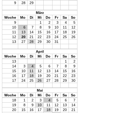
9
28
29
März
Woche
Mo
Di
Mi
Do
Fr
Sa
So
9
1
2
3
4
5
10
6
7
8
9
10
11
12
11
13
14
15
16
17
18
19
12
20
21
22
23
24
25
26
13
27
28
29
30
31
April
Woche
Mo
Di
Mi
Do
Fr
Sa
So
13
1
2
14
3
4
5
6
7
8
9
15
10
11
12
13
14
15
16
16
17
18
19
20
21
22
23
17
24
25
26
27
28
29
30
Mai
Woche
Mo
Di
Mi
Do
Fr
Sa
So
18
1
2
3
4
5
6
7
19
8
9
10
11
12
13
14
20
15
16
17
18
19
20
21