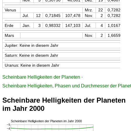
Nov.
5
0,30750
46,001
Dez.
19
0,46670
Venus
Mrz.
22
0,72822
1
Jul.
12
0,71845
107,478
Nov.
2
0,72821
1
Erde
Jan.
3
0,98332
147,103
Jul.
4
1,01674
1
Mars
Nov.
2
1,66599
2
Jupiter: Keine in diesem Jahr
Saturn: Keine in diesem Jahr
Uranus: Keine in diesem Jahr
Scheinbare Helligkeiten der Planeten
·
Scheinbare Helligkeiten, Phasen und Durchmesser der Plane
Scheinbare Helligkeiten der Planeten
im Jahr 2000