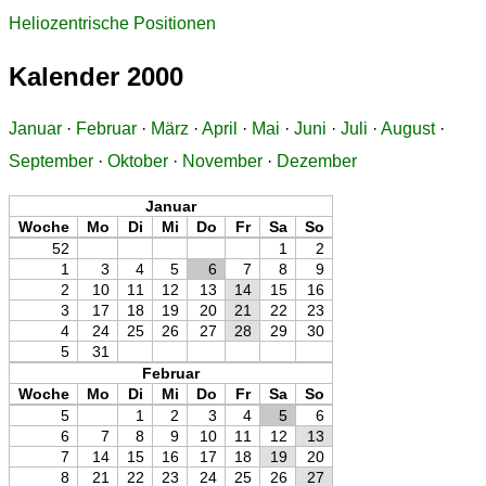
Heliozentrische Positionen
Kalender 2000
Januar
·
Februar
·
März
·
April
·
Mai
·
Juni
·
Juli
·
August
·
September
·
Oktober
·
November
·
Dezember
Januar
Woche
Mo
Di
Mi
Do
Fr
Sa
So
52
1
2
1
3
4
5
6
7
8
9
2
10
11
12
13
14
15
16
3
17
18
19
20
21
22
23
4
24
25
26
27
28
29
30
5
31
Februar
Woche
Mo
Di
Mi
Do
Fr
Sa
So
5
1
2
3
4
5
6
6
7
8
9
10
11
12
13
7
14
15
16
17
18
19
20
8
21
22
23
24
25
26
27