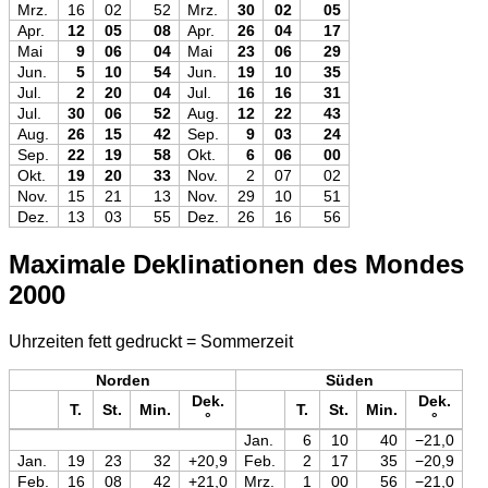
Mrz.
16
02
52
Mrz.
30
02
05
Apr.
12
05
08
Apr.
26
04
17
Mai
9
06
04
Mai
23
06
29
Jun.
5
10
54
Jun.
19
10
35
Jul.
2
20
04
Jul.
16
16
31
Jul.
30
06
52
Aug.
12
22
43
Aug.
26
15
42
Sep.
9
03
24
Sep.
22
19
58
Okt.
6
06
00
Okt.
19
20
33
Nov.
2
07
02
Nov.
15
21
13
Nov.
29
10
51
Dez.
13
03
55
Dez.
26
16
56
Maximale Deklinationen des Mondes
2000
Uhrzeiten fett gedruckt = Sommerzeit
Norden
Süden
Dek.
Dek.
T.
St.
Min.
T.
St.
Min.
°
°
Jan.
6
10
40
−21,0
Jan.
19
23
32
+20,9
Feb.
2
17
35
−20,9
Feb.
16
08
42
+21,0
Mrz.
1
00
56
−21,0