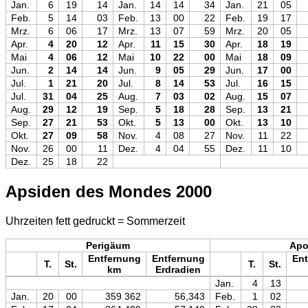
Jan.
6
19
14
Jan.
14
14
34
Jan.
21
05
Feb.
5
14
03
Feb.
13
00
22
Feb.
19
17
Mrz.
6
06
17
Mrz.
13
07
59
Mrz.
20
05
Apr.
4
20
12
Apr.
11
15
30
Apr.
18
19
Mai
4
06
12
Mai
10
22
00
Mai
18
09
Jun.
2
14
14
Jun.
9
05
29
Jun.
17
00
Jul.
1
21
20
Jul.
8
14
53
Jul.
16
15
Jul.
31
04
25
Aug.
7
03
02
Aug.
15
07
Aug.
29
12
19
Sep.
5
18
28
Sep.
13
21
Sep.
27
21
53
Okt.
5
13
00
Okt.
13
10
Okt.
27
09
58
Nov.
4
08
27
Nov.
11
22
Nov.
26
00
11
Dez.
4
04
55
Dez.
11
10
Dez.
25
18
22
Apsiden des Mondes 2000
Uhrzeiten fett gedruckt = Sommerzeit
Perigäum
Ap
Entfernung
Entfernung
Ent
T.
St.
T.
St.
km
Erdradien
Jan.
4
13
Jan.
20
00
359 362
56,343
Feb.
1
02