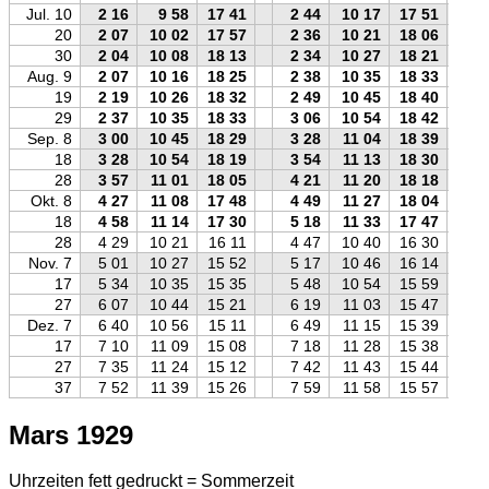
Jul. 10
2 16
9 58
17 41
2 44
10 17
17 51
20
2 07
10 02
17 57
2 36
10 21
18 06
30
2 04
10 08
18 13
2 34
10 27
18 21
Aug. 9
2 07
10 16
18 25
2 38
10 35
18 33
19
2 19
10 26
18 32
2 49
10 45
18 40
29
2 37
10 35
18 33
3 06
10 54
18 42
Sep. 8
3 00
10 45
18 29
3 28
11 04
18 39
18
3 28
10 54
18 19
3 54
11 13
18 30
28
3 57
11 01
18 05
4 21
11 20
18 18
Okt. 8
4 27
11 08
17 48
4 49
11 27
18 04
18
4 58
11 14
17 30
5 18
11 33
17 47
28
4 29
10 21
16 11
4 47
10 40
16 30
Nov. 7
5 01
10 27
15 52
5 17
10 46
16 14
17
5 34
10 35
15 35
5 48
10 54
15 59
27
6 07
10 44
15 21
6 19
11 03
15 47
Dez. 7
6 40
10 56
15 11
6 49
11 15
15 39
17
7 10
11 09
15 08
7 18
11 28
15 38
27
7 35
11 24
15 12
7 42
11 43
15 44
37
7 52
11 39
15 26
7 59
11 58
15 57
Mars 1929
Uhrzeiten fett gedruckt = Sommerzeit