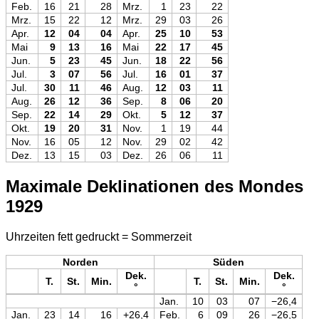
Feb.
16
21
28
Mrz.
1
23
22
Mrz.
15
22
12
Mrz.
29
03
26
Apr.
12
04
04
Apr.
25
10
53
Mai
9
13
16
Mai
22
17
45
Jun.
5
23
45
Jun.
18
22
56
Jul.
3
07
56
Jul.
16
01
37
Jul.
30
11
46
Aug.
12
03
11
Aug.
26
12
36
Sep.
8
06
20
Sep.
22
14
29
Okt.
5
12
37
Okt.
19
20
31
Nov.
1
19
44
Nov.
16
05
12
Nov.
29
02
42
Dez.
13
15
03
Dez.
26
06
11
Maximale Deklinationen des Mondes
1929
Uhrzeiten fett gedruckt = Sommerzeit
Norden
Süden
Dek.
Dek.
T.
St.
Min.
T.
St.
Min.
°
°
Jan.
10
03
07
−26,4
Jan.
23
14
16
+26,4
Feb.
6
09
26
−26,5