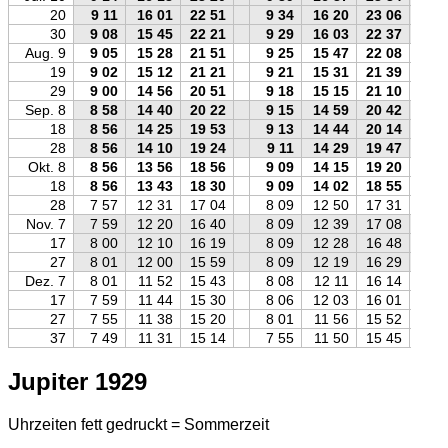
20
9 11
16 01
22 51
9 34
16 20
23 06
30
9 08
15 45
22 21
9 29
16 03
22 37
Aug. 9
9 05
15 28
21 51
9 25
15 47
22 08
19
9 02
15 12
21 21
9 21
15 31
21 39
29
9 00
14 56
20 51
9 18
15 15
21 10
Sep. 8
8 58
14 40
20 22
9 15
14 59
20 42
18
8 56
14 25
19 53
9 13
14 44
20 14
28
8 56
14 10
19 24
9 11
14 29
19 47
Okt. 8
8 56
13 56
18 56
9 09
14 15
19 20
18
8 56
13 43
18 30
9 09
14 02
18 55
28
7 57
12 31
17 04
8 09
12 50
17 31
Nov. 7
7 59
12 20
16 40
8 09
12 39
17 08
17
8 00
12 10
16 19
8 09
12 28
16 48
27
8 01
12 00
15 59
8 09
12 19
16 29
Dez. 7
8 01
11 52
15 43
8 08
12 11
16 14
17
7 59
11 44
15 30
8 06
12 03
16 01
27
7 55
11 38
15 20
8 01
11 56
15 52
37
7 49
11 31
15 14
7 55
11 50
15 45
Jupiter 1929
Uhrzeiten fett gedruckt = Sommerzeit