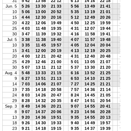
31
5 42
13 58
22 12
6 13
14 16
22 18
5 49
Jun. 5
5 26
13 30
21 33
5 56
13 49
21 41
5 34
10
5 06
13 00
20 52
5 35
13 19
21 01
5 15
15
4 44
12 30
20 16
5 12
12 49
20 26
4 53
20
4 22
12 06
19 49
4 50
12 25
19 59
4 31
25
4 03
11 48
19 35
4 31
12 07
19 44
4 12
30
3 47
11 39
19 32
4 16
11 58
19 41
3 56
Jul. 5
3 38
11 38
19 40
4 07
11 57
19 48
3 46
10
3 35
11 45
19 57
4 05
12 04
20 04
3 43
15
3 41
12 00
20 19
4 13
12 19
20 25
3 49
20
4 00
12 21
20 42
4 31
12 40
20 48
4 07
25
4 29
12 46
21 00
5 01
13 05
21 07
4 37
30
5 07
13 11
21 12
5 37
13 30
21 20
5 16
Aug. 4
5 48
13 33
21 15
6 16
13 52
21 25
5 57
9
6 27
13 51
21 13
6 53
14 10
21 25
6 37
14
7 03
14 06
21 07
7 27
14 25
21 21
7 14
19
7 35
14 18
20 58
7 57
14 36
21 14
7 47
24
8 03
14 26
20 47
8 24
14 45
21 05
8 16
29
8 28
14 32
20 35
8 47
14 51
20 54
8 42
Sep. 3
8 49
14 36
20 21
9 07
14 55
20 41
9 04
8
9 07
14 37
20 06
9 23
14 56
20 28
9 22
13
9 20
14 36
19 51
9 35
14 55
20 13
9 35
18
9 26
14 30
19 33
9 40
14 49
19 57
9 42
23
9 21
14 18
19 15
9 35
14 37
19 39
9 38