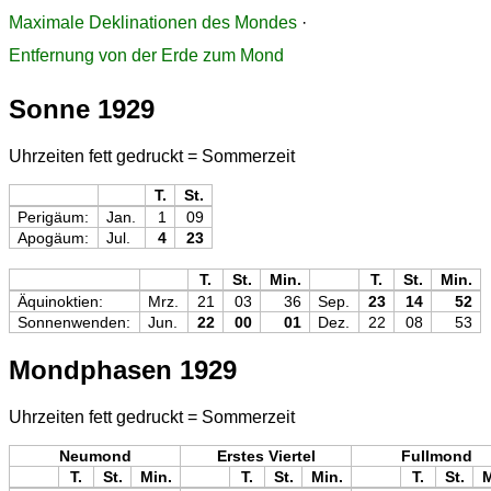
Maximale Deklinationen des Mondes
·
Entfernung von der Erde zum Mond
Sonne 1929
Uhrzeiten fett gedruckt = Sommerzeit
T.
St.
Perigäum:
Jan.
1
09
Apogäum:
Jul.
4
23
T.
St.
Min.
T.
St.
Min.
Äquinoktien:
Mrz.
21
03
36
Sep.
23
14
52
Sonnenwenden:
Jun.
22
00
01
Dez.
22
08
53
Mondphasen 1929
Uhrzeiten fett gedruckt = Sommerzeit
Neumond
Erstes Viertel
Fullmond
T.
St.
Min.
T.
St.
Min.
T.
St.
M