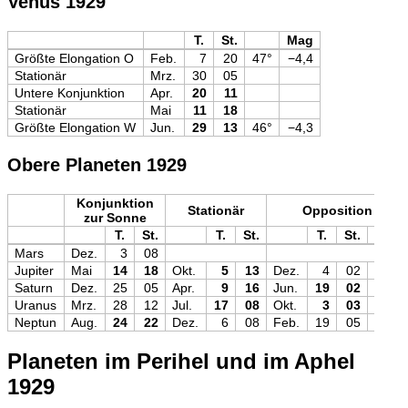
Venus 1929
T.
St.
Mag
Größte Elongation O
Feb.
7
20
47°
−4,4
Stationär
Mrz.
30
05
Untere Konjunktion
Apr.
20
11
Stationär
Mai
11
18
Größte Elongation W
Jun.
29
13
46°
−4,3
Obere Planeten 1929
Konjunktion
Stationär
Opposition
zur Sonne
T.
St.
T.
St.
T.
St.
Mag
Mars
Dez.
3
08
Jupiter
Mai
14
18
Okt.
5
13
Dez.
4
02
−2,8
Saturn
Dez.
25
05
Apr.
9
16
Jun.
19
02
0,0
Uranus
Mrz.
28
12
Jul.
17
08
Okt.
3
03
+5,7
Neptun
Aug.
24
22
Dez.
6
08
Feb.
19
05
+7,8
Planeten im Perihel und im Aphel
1929