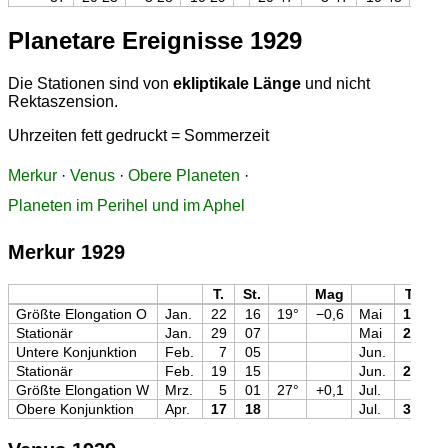
Planetare Ereignisse 1929
Die Stationen sind von
ekliptikale Länge
und nicht
Rektaszension.
Uhrzeiten fett gedruckt = Sommerzeit
Merkur
·
Venus
·
Obere Planeten
·
Planeten im Perihel und im Aphel
Merkur 1929
T.
St.
Mag
T.
St
Größte Elongation O
Jan.
22
16
19°
−0,6
Mai
15
2
Stationär
Jan.
29
07
Mai
28
1
Untere Konjunktion
Feb.
7
05
Jun.
9
1
Stationär
Feb.
19
15
Jun.
21
1
Größte Elongation W
Mrz.
5
01
27°
+0,1
Jul.
3
1
Obere Konjunktion
Apr.
17
18
Jul.
31
0