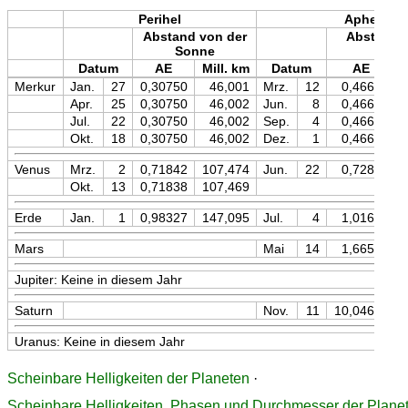
Perihel
Aphel
Abstand von der
Abstand v
Sonne
Son
Datum
AE
Mill. km
Datum
AE
Merkur
Jan.
27
0,30750
46,001
Mrz.
12
0,46670
Apr.
25
0,30750
46,002
Jun.
8
0,46670
Jul.
22
0,30750
46,002
Sep.
4
0,46669
Okt.
18
0,30750
46,002
Dez.
1
0,46670
Venus
Mrz.
2
0,71842
107,474
Jun.
22
0,72827
Okt.
13
0,71838
107,469
Erde
Jan.
1
0,98327
147,095
Jul.
4
1,01674
Mars
Mai
14
1,66586
Jupiter: Keine in diesem Jahr
Saturn
Nov.
11
10,04671
Uranus: Keine in diesem Jahr
Scheinbare Helligkeiten der Planeten
·
Scheinbare Helligkeiten, Phasen und Durchmesser der Plane