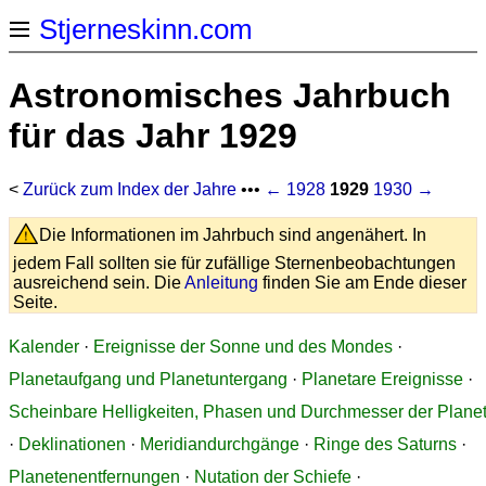
Stjerneskinn.com
Astronomisches Jahrbuch
für das Jahr 1929
<
Zurück zum Index der Jahre
•••
← 1928
1929
1930 →
Die Informationen im Jahrbuch sind angenähert. In
jedem Fall sollten sie für zufällige Sternenbeobachtungen
ausreichend sein. Die
Anleitung
finden Sie am Ende dieser
Seite.
Kalender
·
Ereignisse der Sonne und des Mondes
·
Planetaufgang und Planetuntergang
·
Planetare Ereignisse
·
Scheinbare Helligkeiten, Phasen und Durchmesser der Plane
·
Deklinationen
·
Meridiandurchgänge
·
Ringe des Saturns
·
Planetenentfernungen
·
Nutation der Schiefe
·