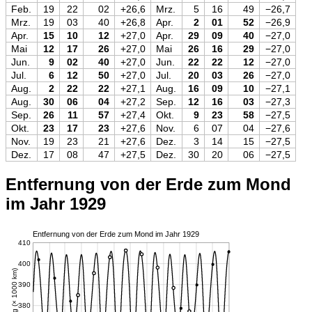
Feb.
19
22
02
+26,6
Mrz.
5
16
49
−26,7
Mrz.
19
03
40
+26,8
Apr.
2
01
52
−26,9
Apr.
15
10
12
+27,0
Apr.
29
09
40
−27,0
Mai
12
17
26
+27,0
Mai
26
16
29
−27,0
Jun.
9
02
40
+27,0
Jun.
22
22
12
−27,0
Jul.
6
12
50
+27,0
Jul.
20
03
26
−27,0
Aug.
2
22
22
+27,1
Aug.
16
09
10
−27,1
Aug.
30
06
04
+27,2
Sep.
12
16
03
−27,3
Sep.
26
11
57
+27,4
Okt.
9
23
58
−27,5
Okt.
23
17
23
+27,6
Nov.
6
07
04
−27,6
Nov.
19
23
21
+27,6
Dez.
3
14
15
−27,5
Dez.
17
08
47
+27,5
Dez.
30
20
06
−27,5
Entfernung von der Erde zum Mond
im Jahr 1929