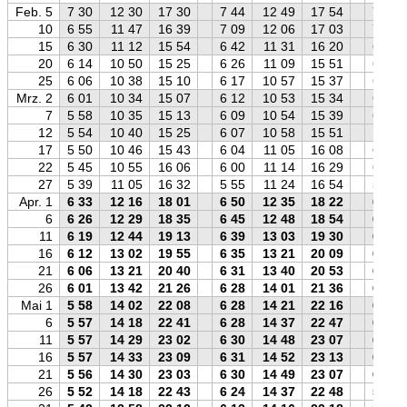
Feb. 5
7 30
12 30
17 30
7 44
12 49
17 54
7 46
10
6 55
11 47
16 39
7 09
12 06
17 03
7 12
15
6 30
11 12
15 54
6 42
11 31
16 20
6 46
20
6 14
10 50
15 25
6 26
11 09
15 51
6 31
25
6 06
10 38
15 10
6 17
10 57
15 37
6 23
Mrz. 2
6 01
10 34
15 07
6 12
10 53
15 34
6 18
7
5 58
10 35
15 13
6 09
10 54
15 39
6 15
12
5 54
10 40
15 25
6 07
10 58
15 51
6 11
17
5 50
10 46
15 43
6 04
11 05
16 08
6 07
22
5 45
10 55
16 06
6 00
11 14
16 29
6 01
27
5 39
11 05
16 32
5 55
11 24
16 54
5 54
Apr. 1
6 33
12 16
18 01
6 50
12 35
18 22
6 47
6
6 26
12 29
18 35
6 45
12 48
18 54
6 39
11
6 19
12 44
19 13
6 39
13 03
19 30
6 31
16
6 12
13 02
19 55
6 35
13 21
20 09
6 23
21
6 06
13 21
20 40
6 31
13 40
20 53
6 16
26
6 01
13 42
21 26
6 28
14 01
21 36
6 10
Mai 1
5 58
14 02
22 08
6 28
14 21
22 16
6 06
6
5 57
14 18
22 41
6 28
14 37
22 47
6 04
11
5 57
14 29
23 02
6 30
14 48
23 07
6 03
16
5 57
14 33
23 09
6 31
14 52
23 13
6 04
21
5 56
14 30
23 03
6 30
14 49
23 07
6 03
26
5 52
14 18
22 43
6 24
14 37
22 48
5 58