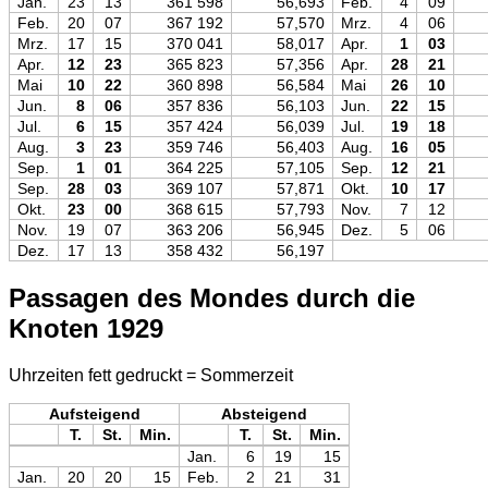
Jan.
23
13
361 598
56,693
Feb.
4
09
Feb.
20
07
367 192
57,570
Mrz.
4
06
Mrz.
17
15
370 041
58,017
Apr.
1
03
Apr.
12
23
365 823
57,356
Apr.
28
21
Mai
10
22
360 898
56,584
Mai
26
10
Jun.
8
06
357 836
56,103
Jun.
22
15
Jul.
6
15
357 424
56,039
Jul.
19
18
Aug.
3
23
359 746
56,403
Aug.
16
05
Sep.
1
01
364 225
57,105
Sep.
12
21
Sep.
28
03
369 107
57,871
Okt.
10
17
Okt.
23
00
368 615
57,793
Nov.
7
12
Nov.
19
07
363 206
56,945
Dez.
5
06
Dez.
17
13
358 432
56,197
Passagen des Mondes durch die
Knoten 1929
Uhrzeiten fett gedruckt = Sommerzeit
Aufsteigend
Absteigend
T.
St.
Min.
T.
St.
Min.
Jan.
6
19
15
Jan.
20
20
15
Feb.
2
21
31