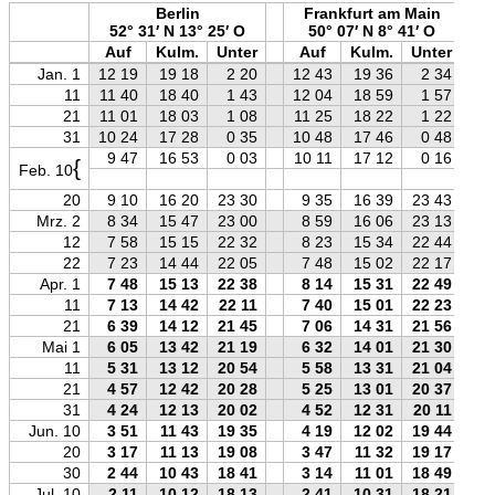
Berlin
Frankfurt am Main
52° 31′ N 13° 25′ O
50° 07′ N 8° 41′ O
Auf
Kulm.
Unter
Auf
Kulm.
Unter
Jan. 1
12 19
19 18
2 20
12 43
19 36
2 34
11
11 40
18 40
1 43
12 04
18 59
1 57
21
11 01
18 03
1 08
11 25
18 22
1 22
31
10 24
17 28
0 35
10 48
17 46
0 48
9 47
16 53
0 03
10 11
17 12
0 16
{
Feb. 10
20
9 10
16 20
23 30
9 35
16 39
23 43
Mrz. 2
8 34
15 47
23 00
8 59
16 06
23 13
12
7 58
15 15
22 32
8 23
15 34
22 44
22
7 23
14 44
22 05
7 48
15 02
22 17
Apr. 1
7 48
15 13
22 38
8 14
15 31
22 49
11
7 13
14 42
22 11
7 40
15 01
22 23
21
6 39
14 12
21 45
7 06
14 31
21 56
Mai 1
6 05
13 42
21 19
6 32
14 01
21 30
11
5 31
13 12
20 54
5 58
13 31
21 04
21
4 57
12 42
20 28
5 25
13 01
20 37
31
4 24
12 13
20 02
4 52
12 31
20 11
Jun. 10
3 51
11 43
19 35
4 19
12 02
19 44
20
3 17
11 13
19 08
3 47
11 32
19 17
30
2 44
10 43
18 41
3 14
11 01
18 49
Jul. 10
2 11
10 12
18 13
2 41
10 31
18 21