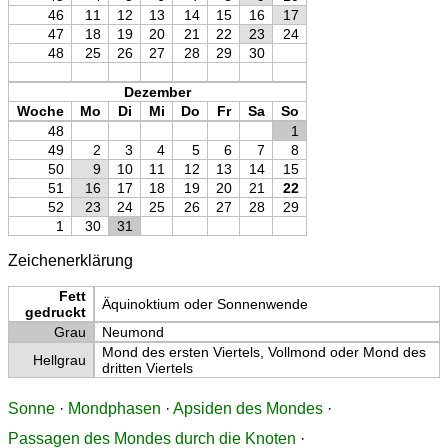
46
11
12
13
14
15
16
17
47
18
19
20
21
22
23
24
48
25
26
27
28
29
30
Dezember
Woche
Mo
Di
Mi
Do
Fr
Sa
So
48
1
49
2
3
4
5
6
7
8
50
9
10
11
12
13
14
15
51
16
17
18
19
20
21
22
52
23
24
25
26
27
28
29
1
30
31
Zeichenerklärung
Fett
Äquinoktium oder Sonnenwende
gedruckt
Grau
Neumond
Mond des ersten Viertels, Vollmond oder Mond des
Hellgrau
dritten Viertels
Sonne
·
Mondphasen
·
Apsiden des Mondes
·
Passagen des Mondes durch die Knoten
·