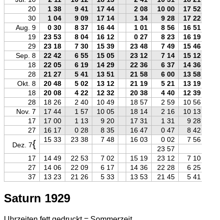
20
1 38
9 41
17 44
2 08
10 00
17 52
30
1 04
9 09
17 14
1 34
9 28
17 22
Aug. 9
0 30
8 37
16 44
1 01
8 56
16 51
19
23 53
8 04
16 12
0 27
8 23
16 19
29
23 18
7 30
15 39
23 48
7 49
15 46
Sep. 8
22 42
6 55
15 05
23 12
7 14
15 12
18
22 05
6 19
14 29
22 36
6 37
14 36
28
21 27
5 41
13 51
21 58
6 00
13 58
Okt. 8
20 48
5 02
13 12
21 19
5 21
13 19
18
20 08
4 22
12 32
20 38
4 40
12 39
28
18 26
2 40
10 49
18 57
2 59
10 56
Nov. 7
17 44
1 57
10 05
18 14
2 16
10 13
17
17 00
1 13
9 20
17 31
1 31
9 28
27
16 17
0 28
8 35
16 47
0 47
8 42
15 33
23 38
7 48
16 03
0 02
7 56
{
Dez. 7
23 57
17
14 49
22 53
7 02
15 19
23 12
7 10
27
14 06
22 09
6 17
14 36
22 28
6 25
37
13 23
21 26
5 33
13 53
21 45
5 41
Saturn 1929
Uhrzeiten fett gedruckt = Sommerzeit