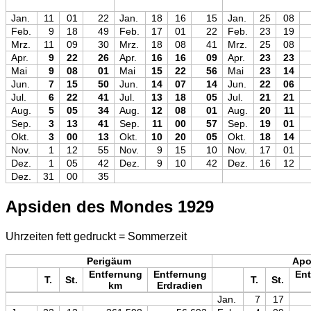
Jan.
11
01
22
Jan.
18
16
15
Jan.
25
08
Feb.
9
18
49
Feb.
17
01
22
Feb.
23
19
Mrz.
11
09
30
Mrz.
18
08
41
Mrz.
25
08
Apr.
9
22
26
Apr.
16
16
09
Apr.
23
23
Mai
9
08
01
Mai
15
22
56
Mai
23
14
Jun.
7
15
50
Jun.
14
07
14
Jun.
22
06
Jul.
6
22
41
Jul.
13
18
05
Jul.
21
21
Aug.
5
05
34
Aug.
12
08
01
Aug.
20
11
Sep.
3
13
41
Sep.
11
00
57
Sep.
19
01
Okt.
3
00
13
Okt.
10
20
05
Okt.
18
14
Nov.
1
12
55
Nov.
9
15
10
Nov.
17
01
Dez.
1
05
42
Dez.
9
10
42
Dez.
16
12
Dez.
31
00
35
Apsiden des Mondes 1929
Uhrzeiten fett gedruckt = Sommerzeit
Perigäum
Ap
Entfernung
Entfernung
Ent
T.
St.
T.
St.
km
Erdradien
Jan.
7
17