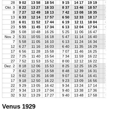
28
9 02
13 58
18 54
9 15
14 17
19 19
9 18
Okt. 3
8 22
13 27
18 33
8 37
13 46
18 57
8 38
8
7 27
12 49
18 13
7 42
13 08
18 35
7 42
13
6 33
12 14
17 57
6 50
12 33
18 17
6 47
18
6 01
11 52
17 44
6 19
12 11
18 04
6 14
23
5 55
11 45
17 34
6 13
12 04
17 54
6 09
28
5 08
10 48
16 26
5 25
11 06
16 47
5 22
Nov. 2
5 31
10 55
16 18
5 47
11 14
16 40
5 46
7
5 58
11 05
16 10
6 13
11 24
16 34
6 14
12
6 27
11 16
16 03
6 40
11 35
16 29
6 44
17
6 56
11 28
15 58
7 07
11 46
16 25
7 13
22
7 25
11 40
15 54
7 34
11 59
16 22
7 43
27
7 52
11 53
15 52
8 00
12 12
16 22
8 11
Dez. 2
8 18
12 06
15 53
8 25
12 25
16 25
8 38
7
8 42
12 20
15 58
8 48
12 39
16 31
9 02
12
9 02
12 35
16 08
9 07
12 54
16 41
9 23
17
9 18
12 50
16 22
9 23
13 09
16 56
9 39
22
9 29
13 05
16 42
9 34
13 24
17 14
9 49
27
9 34
13 19
17 04
9 40
13 38
17 36
9 54
32
9 32
13 29
17 27
9 40
13 48
17 58
9 51
Venus 1929