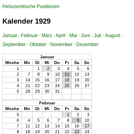
Heliozentrische Positionen
Kalender 1929
Januar
·
Februar
·
März
·
April
·
Mai
·
Juni
·
Juli
·
August
·
September
·
Oktober
·
November
·
Dezember
Januar
Woche
Mo
Di
Mi
Do
Fr
Sa
So
1
1
2
3
4
5
6
2
7
8
9
10
11
12
13
3
14
15
16
17
18
19
20
4
21
22
23
24
25
26
27
5
28
29
30
31
Februar
Woche
Mo
Di
Mi
Do
Fr
Sa
So
5
1
2
3
6
4
5
6
7
8
9
10
7
11
12
13
14
15
16
17
8
18
19
20
21
22
23
24