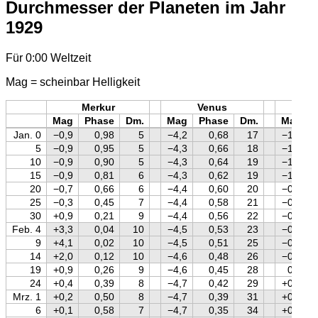
Durchmesser der Planeten im Jahr
1929
Für 0:00 Weltzeit
Mag = scheinbar Helligkeit
Merkur
Venus
Mars
Mag
Phase
Dm.
Mag
Phase
Dm.
Mag
Jan. 0
−0,9
0,98
5
−4,2
0,68
17
−1,5
5
−0,9
0,95
5
−4,3
0,66
18
−1,3
10
−0,9
0,90
5
−4,3
0,64
19
−1,2
15
−0,9
0,81
6
−4,3
0,62
19
−1,0
20
−0,7
0,66
6
−4,4
0,60
20
−0,9
25
−0,3
0,45
7
−4,4
0,58
21
−0,7
30
+0,9
0,21
9
−4,4
0,56
22
−0,6
Feb. 4
+3,3
0,04
10
−4,5
0,53
23
−0,4
9
+4,1
0,02
10
−4,5
0,51
25
−0,3
14
+2,0
0,12
10
−4,6
0,48
26
−0,1
19
+0,9
0,26
9
−4,6
0,45
28
0,0
24
+0,4
0,39
8
−4,7
0,42
29
+0,1
Mrz. 1
+0,2
0,50
8
−4,7
0,39
31
+0,2
6
+0,1
0,58
7
−4,7
0,35
34
+0,3